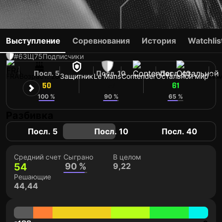
LUCAS BUADES
Выступление
Соревнования
История
Watchlis
#6
ЗЩ
75
Подписчики
Посл. 5
Посл. 10
Посл. 40
FRA
Возраст: 28
Защитник
Le Mans
Contender
Остальной мир
Ном
50
57
61
100 %
90 %
65 %
Разбивка
Посл. 5
Посл. 10
Посл. 40
Средний счет
Сыграно
В целом
54
90 %
9,22
Решающие
44,44