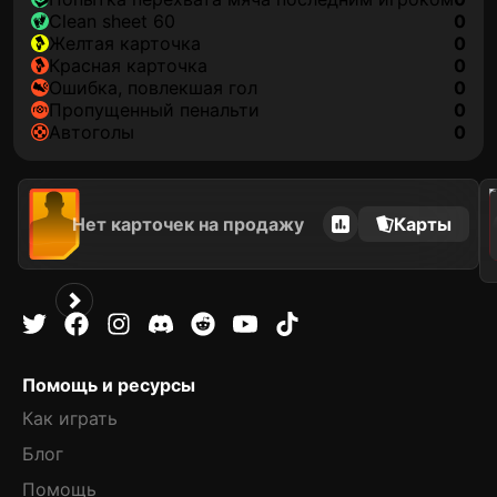
clean sheet 60
0
желтая карточка
0
красная карточка
0
ошибка, повлекшая гол
0
пропущенный пенальти
0
автоголы
0
202
Нет карточек на продажу
Карты
Помощь и ресурсы
Как играть
Блог
Помощь