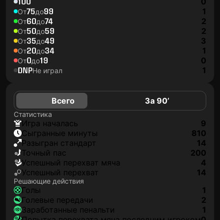
100
0
75
99
1
От
до
60
74
2
От
до
50
59
2
От
до
35
49
3
От
до
20
34
1
От
до
0
19
0
От
до
DNP
1
Не играл
Всего
За 90’
Статистика
игра началась
9
сыгранные минуты
810
разыгран стандарт
14
точный пас
200
успешный перехват мяча
4
успешный перехват
14
Решающие действия
голы
1
голевые передачи
2
заработанные пенальти
1
попытка перехвата мяча последним игроком
0