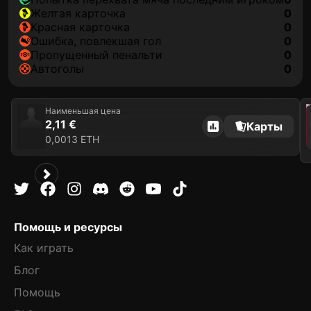
желтая карточка
0
красная карточка
0
ошибка, повлекшая гол
0
пропущенный пенальти
0
автоголы
0
202
Наименьшая цена
2,11 €
Карты
0,0013 ETH
Помощь и ресурсы
Как играть
Блог
Помощь