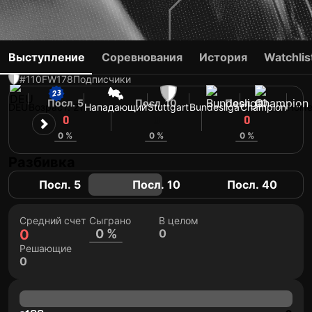
JUSTIN DIEHL
Выступление
Соревнования
История
Watchlis
#110
FW
178
Подписчики
Посл. 5
Посл. 10
Посл. 40
DEU
Возраст: 21
Нападающий
Stuttgart
Bundesliga
Champion
Номе
0
0
0
0 %
0 %
0 %
Разбивка
Посл. 5
Посл. 10
Посл. 40
Средний счет
Сыграно
В целом
0
0 %
0
Решающие
0