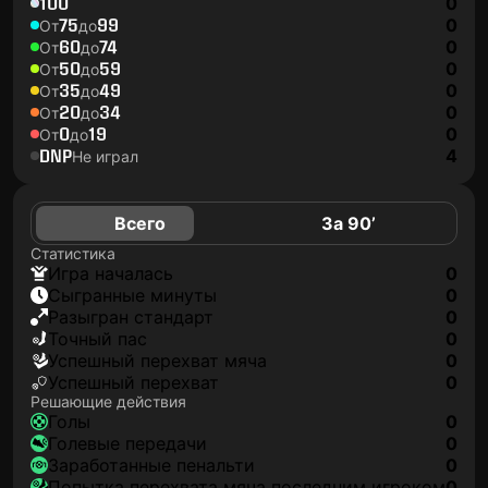
100
0
75
99
0
От
до
60
74
0
От
до
50
59
0
От
до
35
49
0
От
до
20
34
0
От
до
0
19
0
От
до
DNP
4
Не играл
Всего
За 90’
Статистика
игра началась
0
сыгранные минуты
0
разыгран стандарт
0
точный пас
0
успешный перехват мяча
0
успешный перехват
0
Решающие действия
голы
0
голевые передачи
0
заработанные пенальти
0
попытка перехвата мяча последним игроком
0