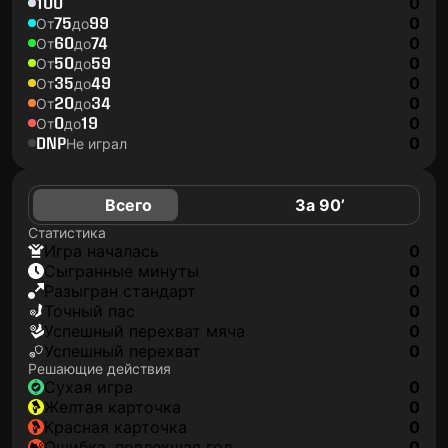
100
0
75
99
0
От
до
60
74
0
От
до
50
59
0
От
до
35
49
0
От
до
20
34
0
От
до
0
19
0
От
до
DNP
0
Не играл
Всего
За 90’
Статистика
игра началась
0
сыгранные минуты
0
разыгран стандарт
0
точный пас
0
успешный перехват мяча
0
успешный перехват
0
Решающие действия
сухая игра
0
желтая карточка
0
красная карточка
0
ошибка, повлекшая гол
0