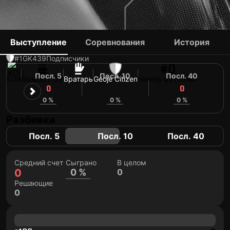
LEE JUN
Выступление
Соревнования
История
#1
GK
439
Подписчики
#0
Посл. 5
Посл. 10
Посл. 40
KOR
Возраст: 29
Вратарь
Geoje Citizen
Номер футболки
0
0
0
0 %
0 %
0 %
Разбивка
Посл. 5
Посл. 10
Посл. 40
Средний счет
Сыграно
В целом
0
0 %
0
Решающие
0