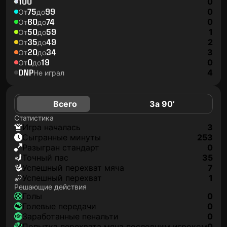
100
0
75
99
0
От
до
60
74
0
От
до
50
59
1
От
до
35
49
2
От
до
20
34
3
От
до
0
19
0
От
до
DNP
4
Не играл
Всего
За 90’
Статистика
игра началась
3
сыгранные минуты
253
разыгран стандарт
0
точный пас
35
успешный перехват мяча
7
успешный перехват
1
Решающие действия
голы
0
голевые передачи
0
заработанные пенальти
0
попытка перехвата мяча последним игроком
0