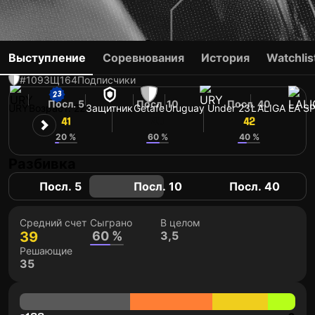
SEBASTIÁN BOSELLI
Выступление
Соревнования
История
Watchlis
#109
ЗЩ
164
Подписчики
Посл. 5
Посл. 10
Посл. 40
URY
Возраст: 22
Защитник
Getafe
Uruguay Under 23
LALIGA EA S
41
40
42
20 %
60 %
40 %
Разбивка
Посл. 5
Посл. 10
Посл. 40
Средний счет
Сыграно
В целом
39
60 %
3,5
Решающие
35