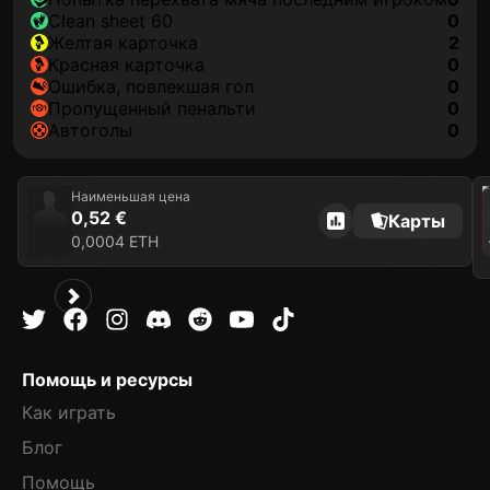
clean sheet 60
0
желтая карточка
2
красная карточка
0
ошибка, повлекшая гол
0
пропущенный пенальти
0
автоголы
0
202
Наименьшая цена
0,52 €
Карты
0,0004 ETH
Помощь и ресурсы
Как играть
Блог
Помощь