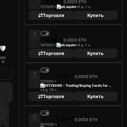
0,45 €
0,0003 ETH
72/1000 •
eli.aquim
•
6 д. 1 ч.
Торговля
Купить
+5
0,45 €
0,0003 ETH
16/1000 •
eli.aquim
•
6 д. 1 ч.
Торговля
Купить
GW
6
+5
0,46 €
0,0003 ETH
12/1000 •
EFFZEH99 - Trading/Buying Cards for Fu
•
4 д. 19 ч.
n
Торговля
Купить
+5
0,48 €
0,0003 ETH
60/1000 •
0