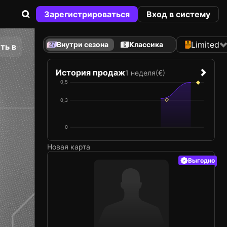
Зарегистрироваться
Вход в систему
Limited
Внутри сезона
Классика
ть в
История продаж
1 неделя
(€)
0,5
0,3
0
Новая карта
Выгодно