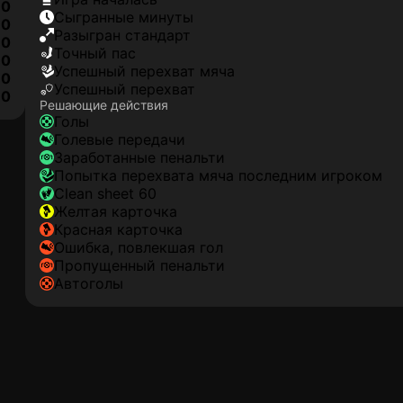
0
сыгранные минуты
0
разыгран стандарт
0
точный пас
0
успешный перехват мяча
0
успешный перехват
10
Решающие действия
голы
голевые передачи
заработанные пенальти
попытка перехвата мяча последним игроком
clean sheet 60
желтая карточка
красная карточка
ошибка, повлекшая гол
пропущенный пенальти
автоголы