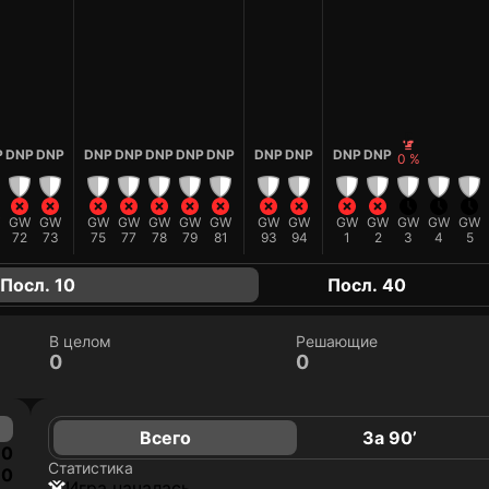
F
P
DNP
DNP
DNP
DNP
DNP
DNP
DNP
DNP
DNP
DNP
DNP
0 %
GW
GW
GW
GW
GW
GW
GW
GW
GW
GW
GW
GW
GW
GW
72
73
75
77
78
79
81
93
94
1
2
3
4
5
Посл. 10
Посл. 40
В целом
Решающие
0
0
Всего
За 90’
0
Статистика
0
игра началась