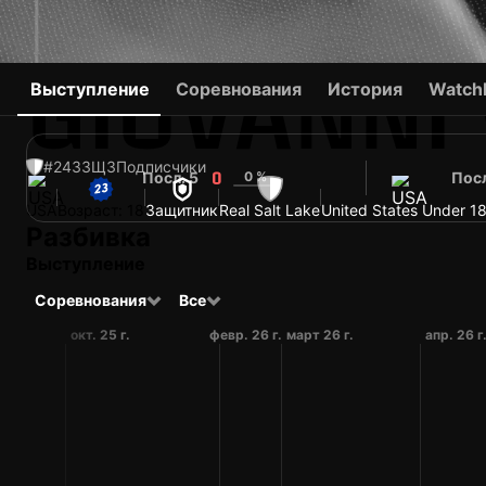
GIOVANNI 
Выступление
Соревнования
История
Watchl
#243
ЗЩ
3
Подписчики
Посл. 5
0 %
Посл
0
USA
Возраст: 18
Защитник
Real Salt Lake
United States Under 1
Разбивка
Выступление
Соревнования
Все
окт. 25 г.
февр. 26 г.
март 26 г.
апр. 26 г