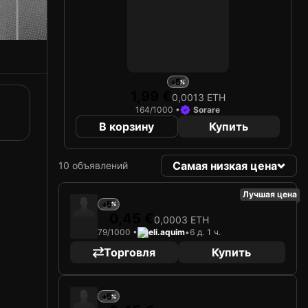
+5
1,99 €
0,0013 ETH
164/1000 •
Sorare
В корзину
Купить
Самая низкая цена
10 объявлений
Лучшая цена
+5
0,45 €
0,0003 ETH
79/1000 •
eli.aquim
•
6 д. 1 ч.
Торговля
Купить
+5