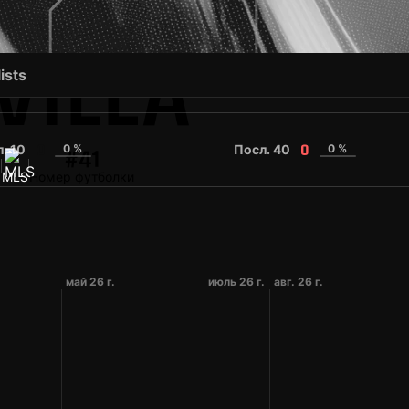
VILLA
ists
. 10
0 %
Посл. 40
0 %
0
0
#41
8
MLS
Номер футболки
.
май 26 г.
июль 26 г.
авг. 26 г.