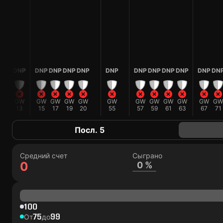
DNP
DNP
DNP
DNP
DNP
DNP
DNP
DNP
DNP
DNP
DNP
DNP
DN
GW
GW
GW
GW
GW
GW
GW
GW
GW
GW
GW
GW
GW
11
13
15
17
19
20
55
57
59
61
63
67
71
Посл. 5
Средний счет
Сыграно
0
0 %
100
75
99
От
до