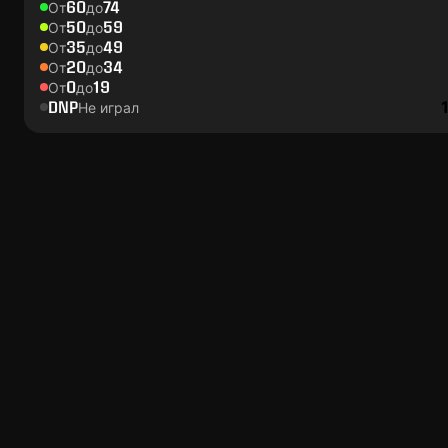
60
74
От
до
50
59
От
до
35
49
От
до
20
34
От
до
0
19
От
до
DNP
Не играл