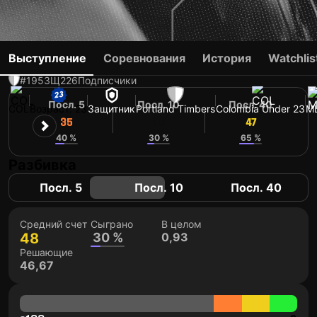
JUAN MOSQUERA
Выступление
Соревнования
История
Watchlis
#195
ЗЩ
226
Подписчики
Посл. 5
Посл. 10
Посл. 40
COL
Возраст: 23
Защитник
Portland Timbers
Colombia Under 23
M
35
38
47
40 %
30 %
65 %
Разбивка
Посл. 5
Посл. 10
Посл. 40
Средний счет
Сыграно
В целом
48
30 %
0,93
Решающие
46,67