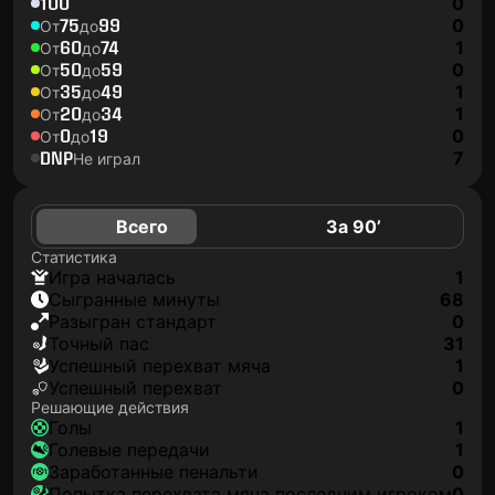
100
0
75
99
0
От
до
60
74
1
От
до
50
59
0
От
до
35
49
1
От
до
20
34
1
От
до
0
19
0
От
до
DNP
7
Не играл
Всего
За 90’
Статистика
игра началась
1
сыгранные минуты
68
разыгран стандарт
0
точный пас
31
успешный перехват мяча
1
успешный перехват
0
Решающие действия
голы
1
голевые передачи
1
заработанные пенальти
0
попытка перехвата мяча последним игроком
0