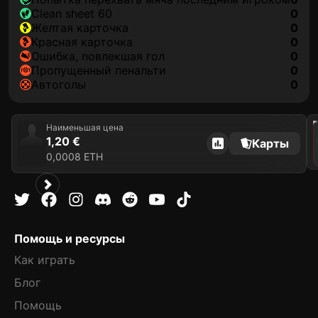
clean sheet 60
0
желтая карточка
0
красная карточка
0
ошибка, повлекшая гол
0
пропущенный пенальти
0
автоголы
0
202
Наименьшая цена
1,20 €
Карты
0,0008 ETH
Помощь и ресурсы
Как играть
Блог
Помощь