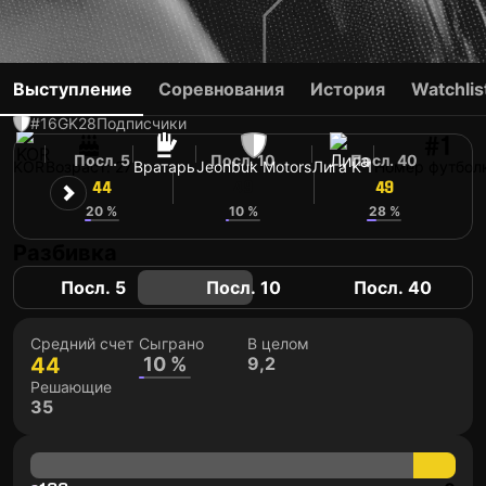
LEE JU-HYUN
Выступление
Соревнования
История
Watchlis
#16
GK
28
Подписчики
#1
Посл. 5
Посл. 10
Посл. 40
KOR
Возраст: 27
Вратарь
Jeonbuk Motors
Лига K 1
Номер футбол
44
49
49
20 %
10 %
28 %
Разбивка
Посл. 5
Посл. 10
Посл. 40
Средний счет
Сыграно
В целом
44
10 %
9,2
Решающие
35