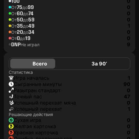
100
0
75
99
0
От
до
60
74
0
От
до
50
59
0
От
до
35
49
1
От
до
20
34
0
От
до
0
19
0
От
до
DNP
9
Не играл
Всего
За 90’
Статистика
игра началась
1
сыгранные минуты
90
разыгран стандарт
0
точный пас
47
успешный перехват мяча
0
успешный перехват
1
Решающие действия
сухая игра
0
желтая карточка
0
красная карточка
0
ошибка, повлекшая гол
0