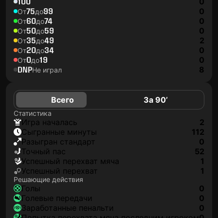
100
0
75
99
0
От
до
60
74
0
От
до
50
59
0
От
до
35
49
2
От
до
20
34
0
От
до
0
19
0
От
до
DNP
8
Не играл
Всего
За 90’
Статистика
игра началась
2
сыгранные минуты
112
разыгран стандарт
0
точный пас
52
успешный перехват мяча
1
успешный перехват
1
Решающие действия
голы
0
голевые передачи
0
заработанные пенальти
0
попытка перехвата мяча последним игроком
0