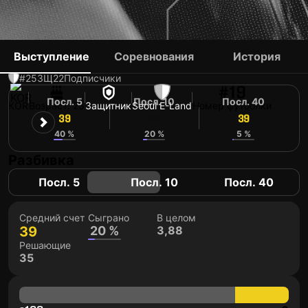
KIM JU-HWAN
Выступление
Соревнования
История
#25
ЗЩ
22
Подписчики
#19
Посл. 5
Посл. 10
Посл. 40
KOR
Возраст: 25
Защитник
Seoul E-Land
Номер футболки
39
39
39
40 %
20 %
5 %
Разбивка
Посл. 5
Посл. 10
Посл. 40
Средний счет
Сыграно
В целом
39
20 %
3,88
Решающие
35