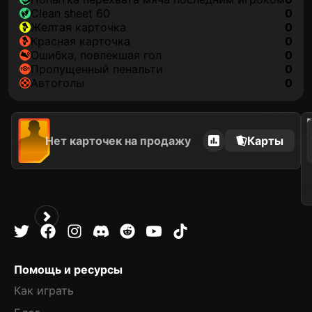
clean sheet 60
0
желтая карточка
0
красная карточка
0
ошибка, повлекшая гол
0
пропущенный пенальти
0
автоголы
0
202
Нет карточек на продажу
Карты
Помощь и ресурсы
Как играть