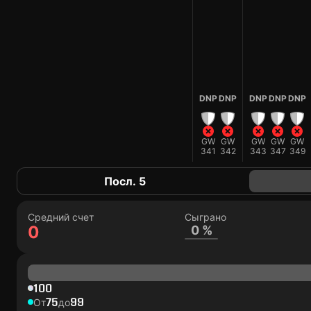
DNP
DNP
DNP
DNP
DNP
GW
GW
GW
GW
GW
341
342
343
347
349
Посл. 5
Средний счет
Сыграно
0
0 %
100
75
99
От
до