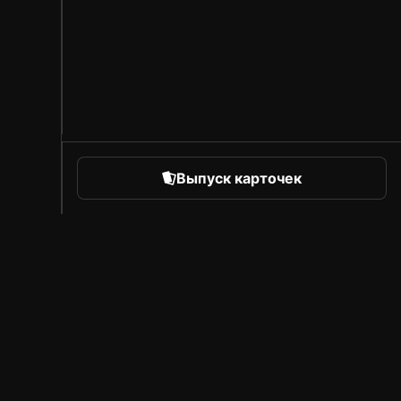
Выпуск карточек
orts
Про Sorare
Вакансии
Программа для авторов
Пригласить друзей
Рынок
Пресса