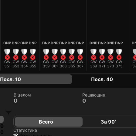
DNP
DNP
DNP
DNP
DNP
DNP
DNP
DNP
DNP
DNP
DNP
DNP
DNP
D
GW
GW
GW
GW
GW
GW
GW
GW
GW
GW
GW
GW
GW
G
351
353
354
355
359
361
363
365
367
369
371
373
375
3
Посл. 10
Посл. 40
В целом
Решающие
0
0
Всего
За 90’
0
Статистика
0
игра началась