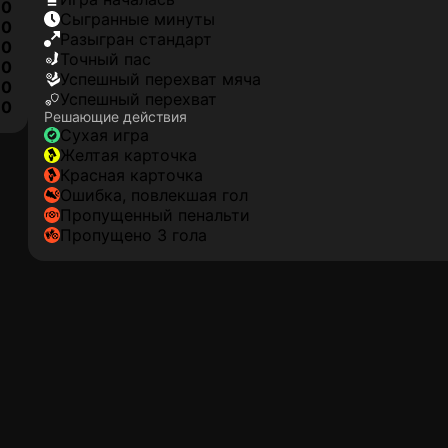
0
сыгранные минуты
0
разыгран стандарт
0
точный пас
0
успешный перехват мяча
0
успешный перехват
10
Решающие действия
сухая игра
желтая карточка
красная карточка
ошибка, повлекшая гол
пропущенный пенальти
Пропущено 3 гола