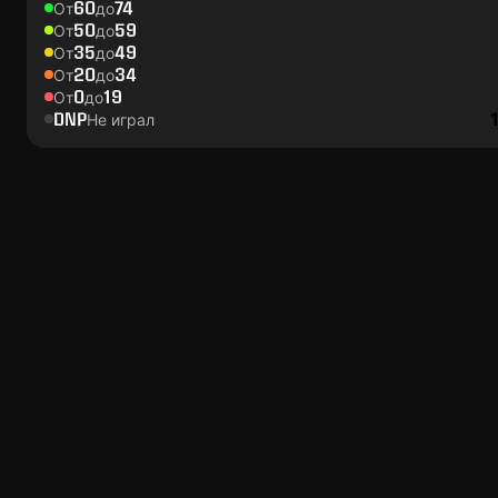
60
74
От
до
50
59
От
до
35
49
От
до
20
34
От
до
0
19
От
до
DNP
Не играл