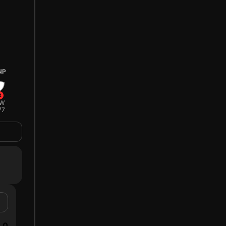
NP
W
77
0