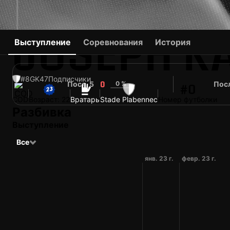
JOSEPH K
Выступление
Соревнования
История
#8
GK
47
Подписчики
Посл. 5
0 %
Посл
0
#0
COD
Возраст: 22
Вратарь
Stade Plabennec
Номер футболки
Разбивка
Выступление
Все
янв. 23 г.
февр. 23 г.