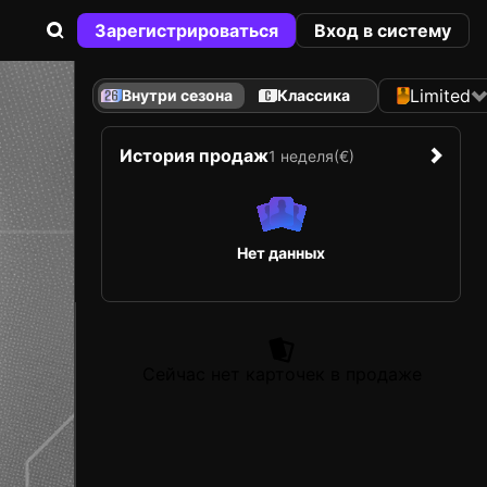
Зарегистрироваться
Вход в систему
Limited
Внутри сезона
Классика
История продаж
1 неделя
(€)
Нет данных
Сейчас нет карточек в продаже