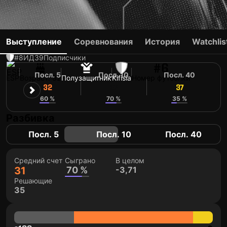
JORGE POMBO
Выступление
Соревнования
История
Watchlis
#8
ИД
39
Подписчики
#6
Посл. 5
Посл. 10
Посл. 40
ESP
Возраст: 32
Полузащитник
Kifisia
Номер футболки
32
37
37
60 %
70 %
35 %
Разбивка
Посл. 5
Посл. 10
Посл. 40
Средний счет
Сыграно
В целом
31
70 %
-3,71
Решающие
35