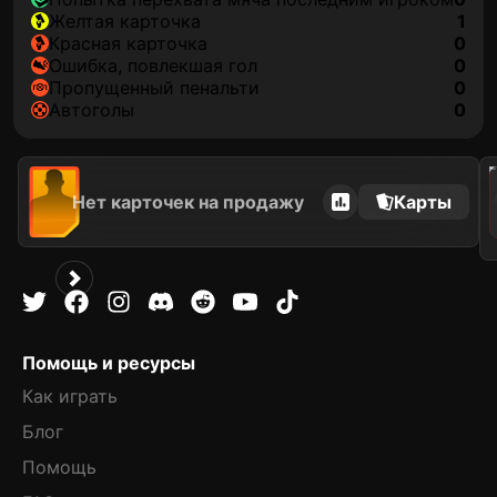
желтая карточка
1
красная карточка
0
ошибка, повлекшая гол
0
пропущенный пенальти
0
автоголы
0
202
Нет карточек на продажу
Карты
Помощь и ресурсы
Как играть
Блог
Помощь