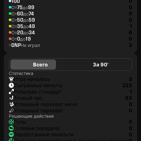
100
0
75
99
0
От
до
60
74
0
От
до
50
59
0
От
до
35
49
1
От
до
20
34
6
От
до
0
19
0
От
до
DNP
3
Не играл
Всего
За 90’
Статистика
игра началась
3
сыгранные минуты
223
разыгран стандарт
1
точный пас
63
успешный перехват мяча
0
успешный перехват
0
Решающие действия
голы
0
голевые передачи
0
заработанные пенальти
0
попытка перехвата мяча последним игроком
0