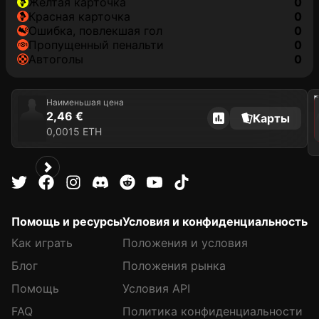
желтая карточка
0
красная карточка
0
ошибка, повлекшая гол
0
пропущенный пенальти
0
автоголы
0
202
Наименьшая цена
2,46 €
Карты
0,0015 ETH
Помощь и ресурсы
Условия и конфиденциальность
Как играть
Положения и условия
Блог
Положения рынка
Помощь
Условия API
FAQ
Политика конфиденциальности