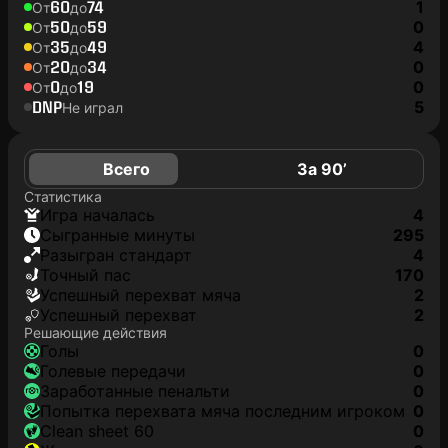
60
74
1
От
до
50
59
0
От
до
35
49
4
От
до
20
34
0
От
до
0
19
0
От
до
DNP
5
Не играл
Всего
За 90’
Статистика
игра началась
4
сыгранные минуты
295
разыгран стандарт
4
точный пас
170
успешный перехват мяча
2
успешный перехват
2
Решающие действия
голы
0
голевые передачи
0
заработанные пенальти
0
попытка перехвата мяча последним игроком
0
clean sheet 60
0