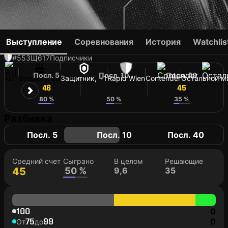
JONAS AUER
Выступление
Соревнования
История
Watchlis
#55
ЗЩ
617
Подписчики
Посл. 5
Посл. 10
Посл. 40
AUT
Возраст: 26
Защитник, +1
Rapid Wien
Contender
Остальной м
46
45
45
80 %
50 %
35 %
Разбивка
Посл. 5
Посл. 10
Посл. 40
Средний счет
Сыграно
В целом
Решающие
45
50 %
9,6
35
100
0
75
99
0
От
до