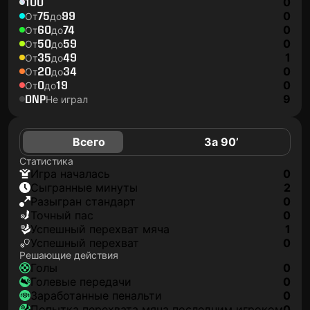
100
0
75
99
0
От
до
60
74
0
От
до
50
59
0
От
до
35
49
1
От
до
20
34
0
От
до
0
19
0
От
до
DNP
9
Не играл
Всего
За 90’
Статистика
игра началась
0
сыгранные минуты
2
разыгран стандарт
0
точный пас
0
успешный перехват мяча
1
успешный перехват
0
Решающие действия
голы
0
голевые передачи
0
заработанные пенальти
0
попытка перехвата мяча последним игроком
0