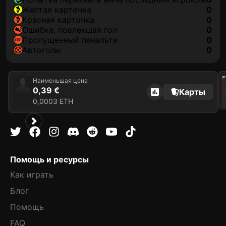
желтая карточка
0
красная карточка
0
ошибка, повлекшая гол
0
пропущенный пенальти
0
автоголы
0
2021
Наименьшая цена
0,39 €
Карты
0,0003 ETH
Помощь и ресурсы
Как играть
Блог
Помощь
FAQ