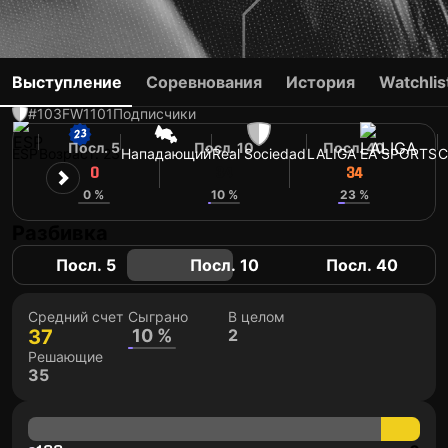
KARRIKABURU
Выступление
Соревнования
История
Watchlis
#103
FW
1101
Подписчики
Посл. 5
Посл. 10
Посл. 40
ESP
Возраст: 23
Нападающий
Real Sociedad
LALIGA EA SPORTS
C
0
34
34
0 %
10 %
23 %
Разбивка
Посл. 5
Посл. 10
Посл. 40
Средний счет
Сыграно
В целом
37
10 %
2
Решающие
35