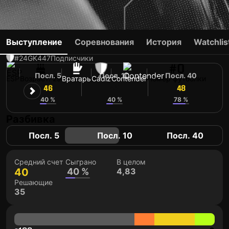
JOKIN EZKIETA
Выступление
Соревнования
История
Watchlis
#24
GK
447
Подписчики
#0
Посл. 5
Посл. 10
Посл. 40
ESP
Возраст: 29
Вратарь
Cádiz
Contender
Номер футболки
46
42
48
40 %
40 %
78 %
Разбивка
Посл. 5
Посл. 10
Посл. 40
Средний счет
Сыграно
В целом
40
40 %
4,83
Решающие
35