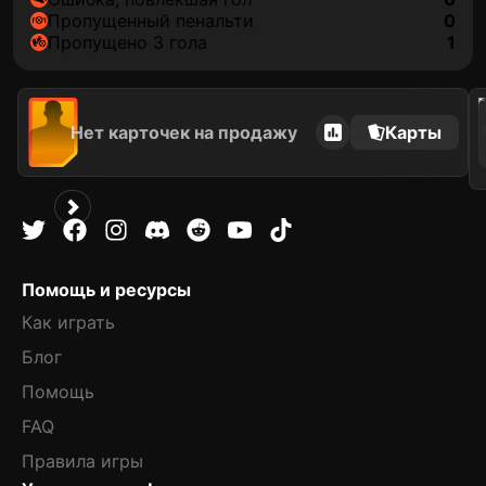
пропущенный пенальти
0
Пропущено 3 гола
1
202
Нет карточек на продажу
Карты
Помощь и ресурсы
Как играть
Блог
Помощь
FAQ
Правила игры