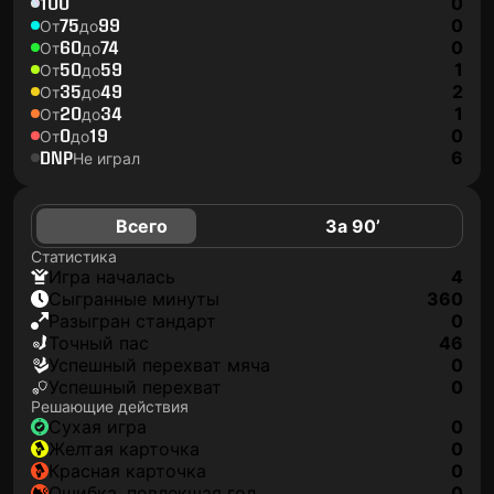
100
0
75
99
0
От
до
60
74
0
От
до
50
59
1
От
до
35
49
2
От
до
20
34
1
От
до
0
19
0
От
до
DNP
6
Не играл
Всего
За 90’
Статистика
игра началась
4
сыгранные минуты
360
разыгран стандарт
0
точный пас
46
успешный перехват мяча
0
успешный перехват
0
Решающие действия
сухая игра
0
желтая карточка
0
красная карточка
0
ошибка, повлекшая гол
0