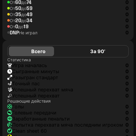
60
74
0
От
до
50
59
0
От
до
35
49
0
От
до
20
34
0
От
до
0
19
0
От
до
DNP
0
Не играл
Всего
За 90’
Статистика
игра началась
0
сыгранные минуты
0
разыгран стандарт
0
точный пас
0
успешный перехват мяча
0
успешный перехват
0
Решающие действия
голы
0
голевые передачи
0
заработанные пенальти
0
попытка перехвата мяча последним игроком
0
clean sheet 60
0