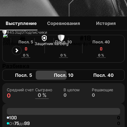
JOAKIM LINDNER
Выступление
Соревнования
История
#45
ЗЩ
0
Подписчики
#18
Посл. 5
Посл. 10
Посл. 40
SWE
Возраст: 35
Защитник
Varberg
Номер футболки
0
0
0
0 %
0 %
0 %
Разбивка
Посл. 5
Посл. 10
Посл. 40
Средний счет
Сыграно
В целом
Решающие
0
0 %
0
0
100
0
75
99
0
От
до