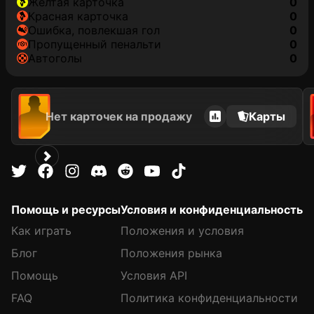
желтая карточка
0
красная карточка
0
ошибка, повлекшая гол
0
пропущенный пенальти
0
автоголы
0
Нет карточек на продажу
Карты
Помощь и ресурсы
Условия и конфиденциальность
Как играть
Положения и условия
Блог
Положения рынка
Помощь
Условия API
FAQ
Политика конфиденциальности