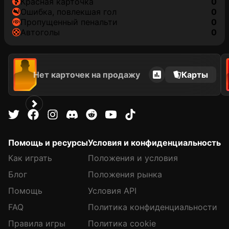
красная карточка
0
ошибка, повлекшая гол
0
пропущенный пенальти
0
автоголы
0
Нет карточек на продажу
Карты
Помощь и ресурсы
Условия и конфиденциальность
Как играть
Положения и условия
Блог
Положения рынка
Помощь
Условия API
FAQ
Политика конфиденциальности
Правила игры
Политика cookie