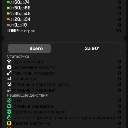
60
74
0
От
до
50
59
0
От
до
35
49
0
От
до
20
34
0
От
до
0
19
0
От
до
DNP
10
Не играл
Всего
За 90’
Статистика
игра началась
0
сыгранные минуты
0
разыгран стандарт
0
точный пас
0
успешный перехват мяча
0
успешный перехват
0
Решающие действия
голы
0
голевые передачи
0
заработанные пенальти
0
попытка перехвата мяча последним игроком
0
желтая карточка
0