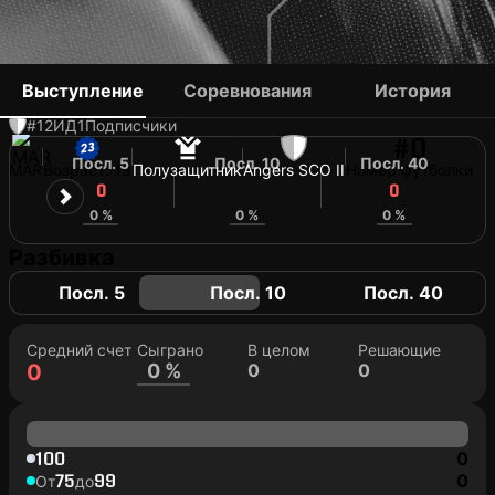
JIBRIL EL BARAKA
Выступление
Соревнования
История
#12
ИД
1
Подписчики
#0
Посл. 5
Посл. 10
Посл. 40
MAR
Возраст: 19
Полузащитник
Angers SCO II
Номер футболки
0
0
0
0 %
0 %
0 %
Разбивка
Посл. 5
Посл. 10
Посл. 40
Средний счет
Сыграно
В целом
Решающие
0
0 %
0
0
100
0
75
99
0
От
до