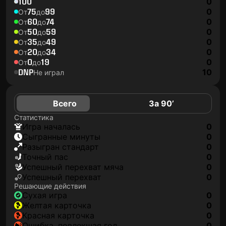
100
0
75
99
0
От
до
60
74
0
От
до
50
59
0
От
до
35
49
0
От
до
20
34
0
От
до
0
19
0
От
до
DNP
10
Не играл
Всего
За 90’
Статистика
игра началась
0
сыгранные минуты
0
разыгран стандарт
0
точный пас
0
успешный перехват мяча
0
успешный перехват
0
Решающие действия
сухая игра
0
желтая карточка
0
красная карточка
0
ошибка, повлекшая гол
0