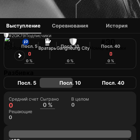
HAN JI-YUL
Выступление
Соревнования
История
#2
GK
79
Подписчики
#30
Посл. 5
Посл. 10
Посл. 40
KOR
Возраст: 22
Вратарь
Gangneung City
Номер футболки
0
0
0
0 %
0 %
0 %
Разбивка
Посл. 5
Посл. 10
Посл. 40
Средний счет
Сыграно
В целом
0
0 %
0
Решающие
0