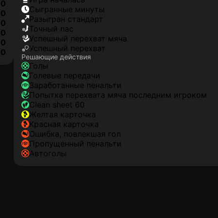
0
сыгранные минуты
0
разыгран стандарт
0
точный пас
0
успешный перехват мяча
0
успешный перехват
10
Решающие действия
голы
голевые передачи
заработанные пенальти
попытка перехвата мяча последним игроком
clean sheet 60
желтая карточка
красная карточка
ошибка, повлекшая гол
пропущенный пенальти
автоголы