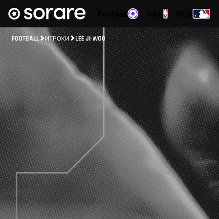
Football
NBA
MLB
FOOTBALL
ИГРОКИ
LEE JI-WOO