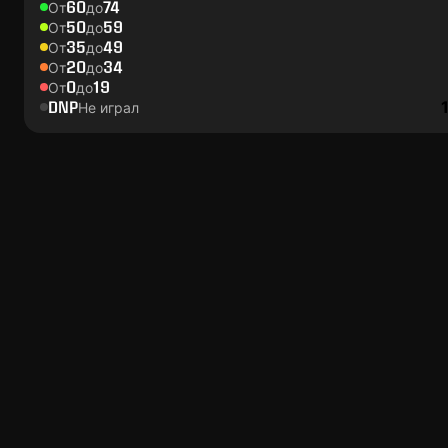
60
74
От
до
50
59
От
до
35
49
От
до
20
34
От
до
0
19
От
до
DNP
Не играл