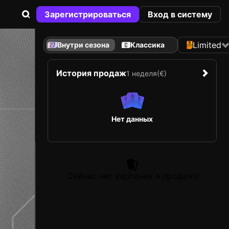
Зарегистрироваться
Вход в систему
Limited
Внутри сезона
Классика
История продаж
1 неделя
(€)
Нет данных
Сейчас нет карточек в продаже