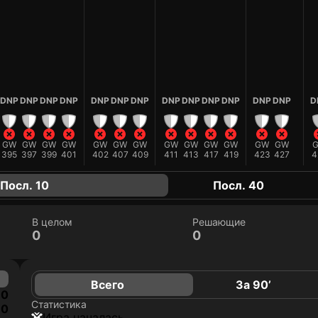
DNP
DNP
DNP
DNP
DNP
DNP
DNP
DNP
DNP
DNP
DNP
DNP
DNP
D
GW
GW
GW
GW
GW
GW
GW
GW
GW
GW
GW
GW
GW
395
397
399
401
402
407
409
411
413
417
419
423
427
4
Посл. 10
Посл. 40
В целом
Решающие
0
0
Всего
За 90’
0
Статистика
0
игра началась