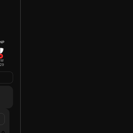
NP
GW
29
0