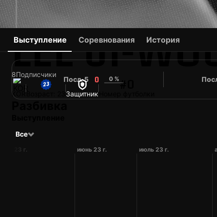
LEE JI-WO
Выступление
Соревнования
История
8
Подписчики
Посл. 5
0 %
Посл
0
#0
KOR
Возраст: 23
Защитник
Номер футболки
Разбивка
Выступление
Все
май 23 г.
июнь 23 г.
июль 23 г.