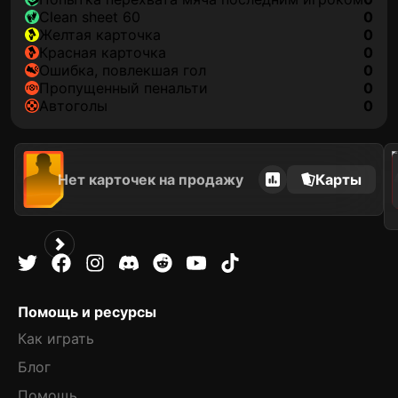
clean sheet 60
0
желтая карточка
0
красная карточка
0
ошибка, повлекшая гол
0
пропущенный пенальти
0
автоголы
0
202
Нет карточек на продажу
Карты
Помощь и ресурсы
Как играть
Блог
Помощь