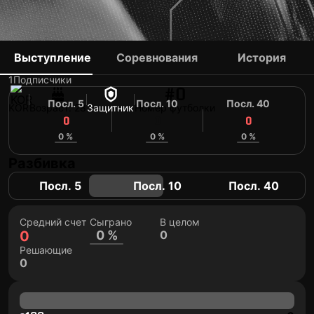
YUN JI-HYEOK
Выступление
Соревнования
История
1
Подписчики
#0
Посл. 5
Посл. 10
Посл. 40
KOR
Возраст: 28
Защитник
Номер футболки
0
0
0
0 %
0 %
0 %
Разбивка
Посл. 5
Посл. 10
Посл. 40
Средний счет
Сыграно
В целом
0
0 %
0
Решающие
0