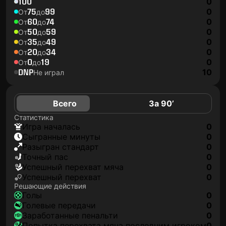
100
0
75
99
0
От
до
60
74
0
От
до
50
59
0
От
до
35
49
0
От
до
20
34
0
От
до
0
19
0
От
до
DNP
10
Не играл
Всего
За 90’
Статистика
игра началась
0
сыгранные минуты
0
разыгран стандарт
0
точный пас
0
успешный перехват мяча
0
успешный перехват
0
Решающие действия
голы
0
голевые передачи
0
заработанные пенальти
0
попытка перехвата мяча последним игроком
0