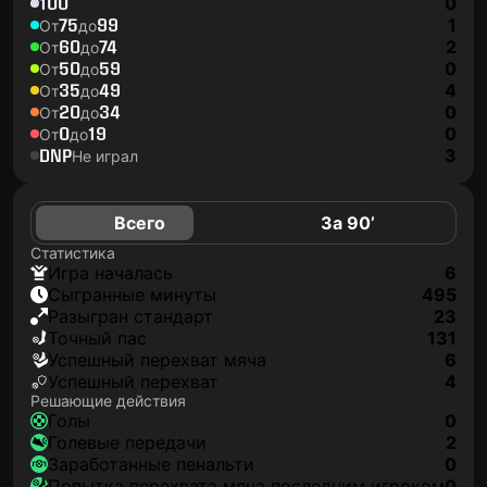
100
0
75
99
1
От
до
60
74
2
От
до
50
59
0
От
до
35
49
4
От
до
20
34
0
От
до
0
19
0
От
до
DNP
3
Не играл
Всего
За 90’
Статистика
игра началась
6
сыгранные минуты
495
разыгран стандарт
23
точный пас
131
успешный перехват мяча
6
успешный перехват
4
Решающие действия
голы
0
голевые передачи
2
заработанные пенальти
0
попытка перехвата мяча последним игроком
0