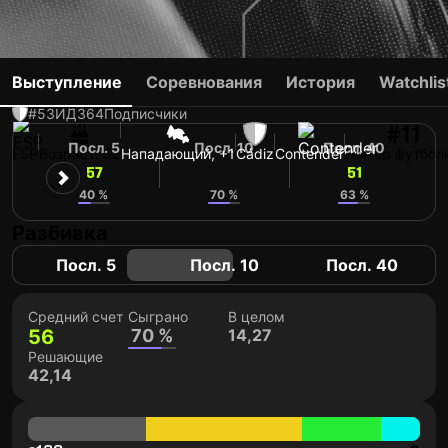
SUSO
Выступление
Соревнования
История
Watchlis
#53
ИД
364
Подписчики
#11
Посл. 5
Посл. 10
Посл. 40
ESP
Возраст: 32
Нападающий, +1
Cádiz
Contender
Номер футбол
57
50
51
40 %
70 %
63 %
Разбивка
Посл. 5
Посл. 10
Посл. 40
Средний счет
Сыграно
В целом
56
70 %
14,27
Решающие
42,14