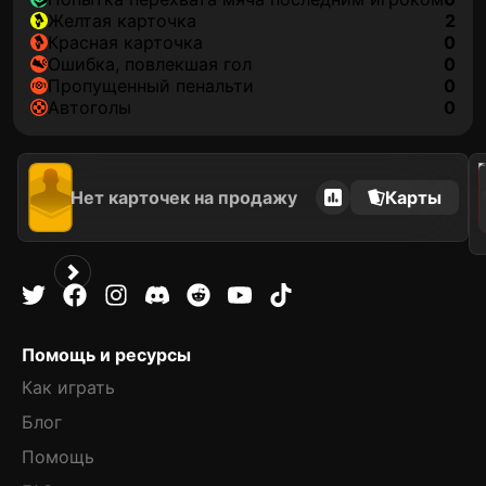
желтая карточка
2
красная карточка
0
ошибка, повлекшая гол
0
пропущенный пенальти
0
автоголы
0
202
Нет карточек на продажу
Карты
Помощь и ресурсы
Как играть
Блог
Помощь