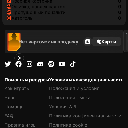
красная карточка
0
ошибка, повлекшая гол
0
пропущенный пенальти
0
автоголы
0
202
Нет карточек на продажу
Карты
Помощь и ресурсы
Условия и конфиденциальность
Как играть
Положения и условия
Блог
Положения рынка
Помощь
Условия API
FAQ
Политика конфиденциальности
Правила игры
Политика cookie