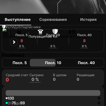
JEPPE PEDERSEN
Выступление
Соревнования
История
#27
ИД
25
Подписчики
#8
Посл. 5
Посл. 10
Посл. 40
DNK
Возраст: 25
Полузащитник
KA
Номер футболки
0
0
0
0 %
0 %
0 %
Разбивка
Посл. 5
Посл. 10
Посл. 40
Средний счет
Сыграно
В целом
Решающие
0
0 %
0
0
100
0
75
99
0
От
до