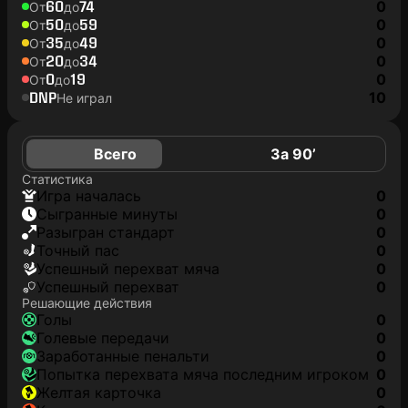
60
74
0
От
до
50
59
0
От
до
35
49
0
От
до
20
34
0
От
до
0
19
0
От
до
DNP
10
Не играл
Всего
За 90’
Статистика
игра началась
0
сыгранные минуты
0
разыгран стандарт
0
точный пас
0
успешный перехват мяча
0
успешный перехват
0
Решающие действия
голы
0
голевые передачи
0
заработанные пенальти
0
попытка перехвата мяча последним игроком
0
желтая карточка
0