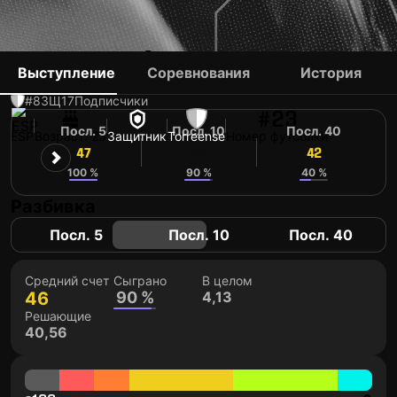
JAVI VÁZQUEZ
Выступление
Соревнования
История
#8
ЗЩ
17
Подписчики
#23
Посл. 5
Посл. 10
Посл. 40
ESP
Возраст: 25
Защитник
Torreense
Номер футболки
47
44
42
100 %
90 %
40 %
Разбивка
Посл. 5
Посл. 10
Посл. 40
Средний счет
Сыграно
В целом
46
90 %
4,13
Решающие
40,56