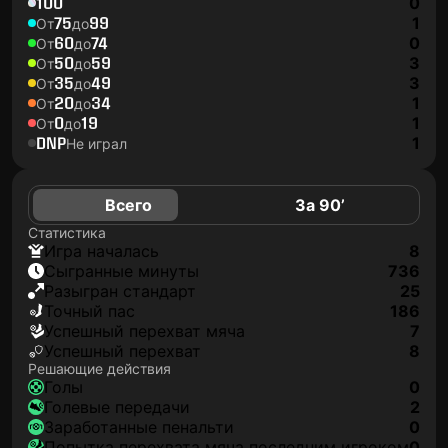
100
0
75
99
1
От
до
60
74
0
От
до
50
59
3
От
до
35
49
3
От
до
20
34
1
От
до
0
19
1
От
до
DNP
1
Не играл
Всего
За 90’
Статистика
игра началась
8
сыгранные минуты
736
разыгран стандарт
25
точный пас
186
успешный перехват мяча
7
успешный перехват
8
Решающие действия
голы
0
голевые передачи
2
заработанные пенальти
0
попытка перехвата мяча последним игроком
0