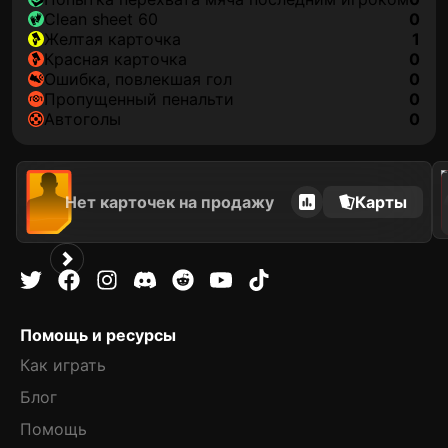
clean sheet 60
0
желтая карточка
1
красная карточка
0
ошибка, повлекшая гол
0
пропущенный пенальти
0
автоголы
0
202
Нет карточек на продажу
Карты
Помощь и ресурсы
Как играть
Блог
Помощь