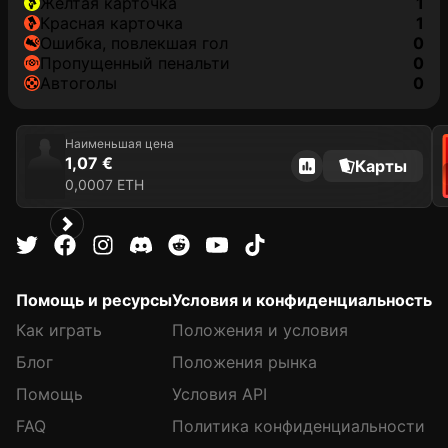
желтая карточка
1
красная карточка
1
ошибка, повлекшая гол
0
пропущенный пенальти
0
автоголы
0
Наименьшая цена
1,07 €
Карты
0,0007 ETH
Помощь и ресурсы
Условия и конфиденциальность
Как играть
Положения и условия
Блог
Положения рынка
Помощь
Условия API
FAQ
Политика конфиденциальности