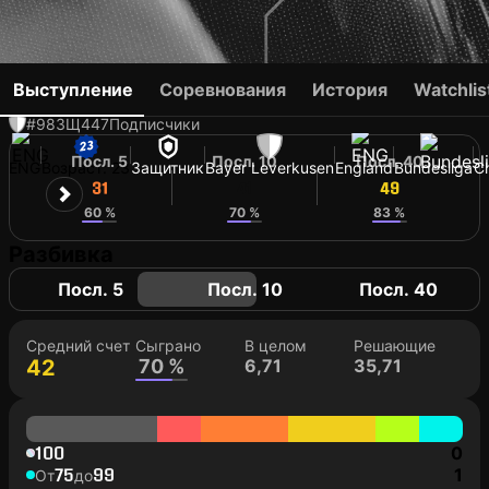
JARELL QUANSAH
Выступление
Соревнования
История
Watchlis
#98
ЗЩ
447
Подписчики
Посл. 5
Посл. 10
Посл. 40
ENG
Возраст: 23
Защитник
Bayer Leverkusen
England
Bundesliga
C
31
41
49
60 %
70 %
83 %
Разбивка
Посл. 5
Посл. 10
Посл. 40
Средний счет
Сыграно
В целом
Решающие
42
70 %
6,71
35,71
100
0
75
99
1
От
до