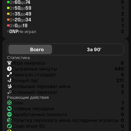
60
74
0
От
до
50
59
1
От
до
35
49
2
От
до
20
34
2
От
до
0
19
1
От
до
DNP
3
Не играл
Всего
За 90’
Статистика
игра началась
6
сыгранные минуты
440
разыгран стандарт
0
точный пас
211
успешный перехват мяча
5
успешный перехват
3
Решающие действия
голы
1
голевые передачи
0
заработанные пенальти
0
попытка перехвата мяча последним игроком
0
clean sheet 60
0