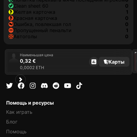
clean sheet 60
0
желтая карточка
1
красная карточка
0
ошибка, повлекшая гол
0
пропущенный пенальти
1
автоголы
0
202
Наименьшая цена
0,32 €
Карты
0,0002 ETH
Помощь и ресурсы
Как играть
Блог
Помощь