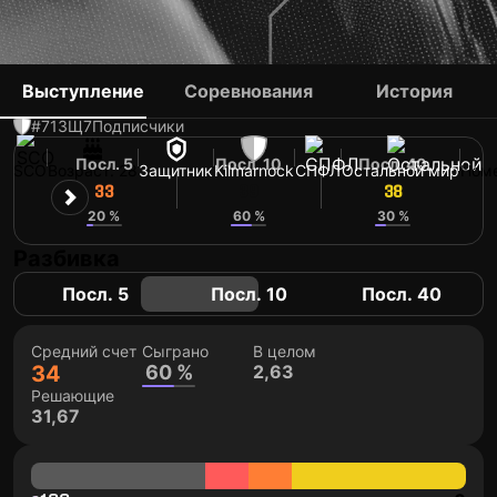
JAMIE BRANDON
Выступление
Соревнования
История
#71
ЗЩ
7
Подписчики
Посл. 5
Посл. 10
Посл. 40
SCO
Возраст: 28
Защитник
Kilmarnock
СПФЛ
Остальной мир
Номе
33
39
38
20 %
60 %
30 %
Разбивка
Посл. 5
Посл. 10
Посл. 40
Средний счет
Сыграно
В целом
34
60 %
2,63
Решающие
31,67