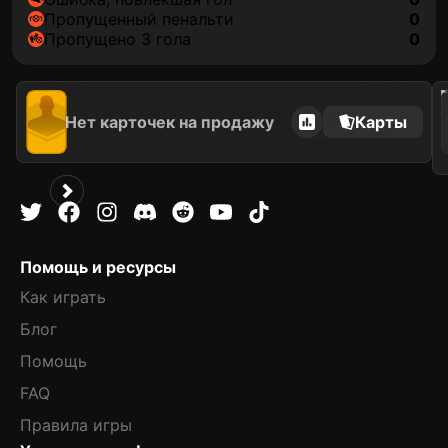
пропущенный пенальти
0
Пропущено 3 гола
0
202
Нет карточек на продажу
Карты
Помощь и ресурсы
Как играть
Блог
Помощь
FAQ
Правила игры