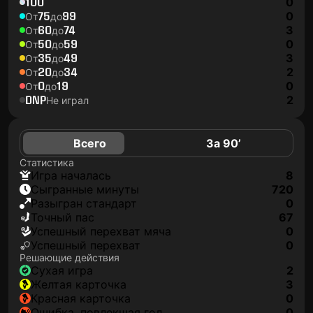
100
0
75
99
0
От
до
60
74
3
От
до
50
59
0
От
до
35
49
3
От
до
20
34
2
От
до
0
19
0
От
до
DNP
2
Не играл
Всего
За 90’
Статистика
игра началась
8
сыгранные минуты
720
разыгран стандарт
0
точный пас
67
успешный перехват мяча
0
успешный перехват
0
Решающие действия
сухая игра
2
желтая карточка
3
красная карточка
0
ошибка, повлекшая гол
0