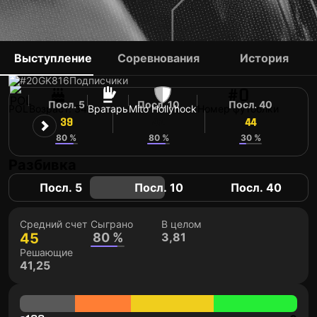
JAKUB SLOWIK
Выступление
Соревнования
История
#20
GK
816
Подписчики
#0
Посл. 5
Посл. 10
Посл. 40
POL
Возраст: 34
Вратарь
Mito Hollyhock
Номер футболки
39
42
44
80 %
80 %
30 %
Разбивка
Посл. 5
Посл. 10
Посл. 40
Средний счет
Сыграно
В целом
45
80 %
3,81
Решающие
41,25