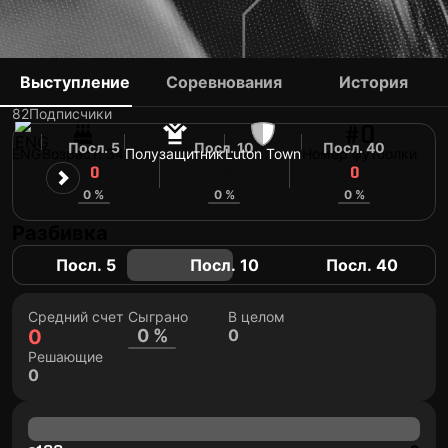
JACK WILSHERE
Выступление
Соревнования
История
82
Подписчики
#0
Посл. 5
Посл. 10
Посл. 40
ENG
Возраст: 34
Полузащитник
Luton Town
Номер футболки
0
0
0
0 %
0 %
0 %
Разбивка
Посл. 5
Посл. 10
Посл. 40
Средний счет
Сыграно
В целом
0
0 %
0
Решающие
0