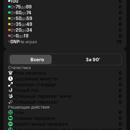
100
0
75
99
0
От
до
60
74
0
От
до
50
59
0
От
до
35
49
0
От
до
20
34
0
От
до
0
19
0
От
до
DNP
10
Не играл
Всего
За 90’
Статистика
игра началась
0
сыгранные минуты
0
разыгран стандарт
0
точный пас
0
успешный перехват мяча
0
успешный перехват
0
Решающие действия
голы
0
голевые передачи
0
заработанные пенальти
0
попытка перехвата мяча последним игроком
0