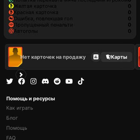
желтая карточка
0
красная карточка
0
ошибка, повлекшая гол
0
пропущенный пенальти
0
автоголы
0
Нет карточек на продажу
Карты
Помощь и ресурсы
Как играть
Блог
Помощь
FAQ