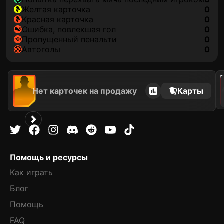
желтая карточка
0
красная карточка
0
ошибка, повлекшая гол
0
пропущенный пенальти
0
автоголы
0
202
Нет карточек на продажу
Карты
Помощь и ресурсы
Как играть
Блог
Помощь
FAQ