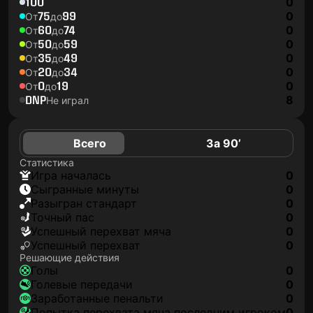
100
0
75
99
0
От
до
60
74
0
От
до
50
59
0
От
до
35
49
0
От
до
20
34
0
От
до
0
19
0
От
до
DNP
8
Не играл
Всего
За 90’
Статистика
игра началась
0
сыгранные минуты
0
разыгран стандарт
0
точный пас
0
успешный перехват мяча
0
успешный перехват
0
Решающие действия
голы
0
голевые передачи
0
заработанные пенальти
0
попытка перехвата мяча последним игроком
0