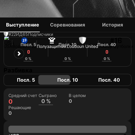
JACK PANAYOTOU
Выступление
Соревнования
История
#22
ИД
65
Подписчики
#16
Посл. 5
Посл. 10
Посл. 40
USA
Возраст: 22
Полузащитник
Loudoun United
Номер футболки
0
0
0
0 %
0 %
0 %
Разбивка
Посл. 5
Посл. 10
Посл. 40
Средний счет
Сыграно
В целом
0
0 %
0
Решающие
0