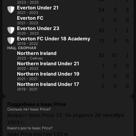
2023 - 2025
Everton Under 21
24
3
3
2021 - 2023
Everton FC
2
0
0
2021 - 2023
Everton Under 23
33
1
2
2020 - 2023
Everton FC Under 18 Academy
13
0
0
2019 - 2022
НАЦ. СБОРНАЯ
Northern Ireland
32
10
2
2023 - Сейчас
Northern Ireland Under 21
1
0
0
2022 - 2022
Northern Ireland Under 19
3
0
0
2021 - 2021
Northern Ireland Under 17
2
0
0
2019 - 2021
Подробнее о Isaac Price
Сколько лет Isaac Price?
Возраст Isaac Price: 22. Он родился 26 сентября
2003 г..
Какого роста Isaac Price?
Isaac Price ростом 1,93 м.