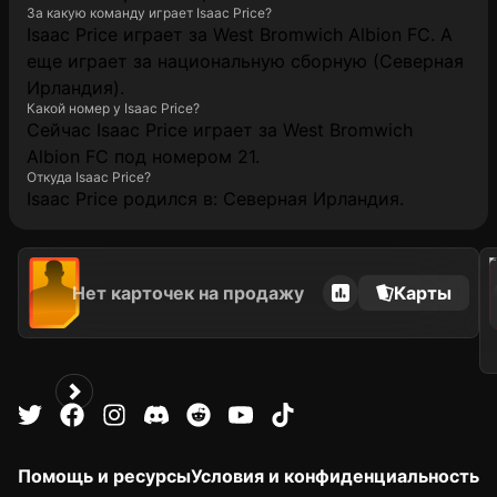
За какую команду играет Isaac Price?
Isaac Price играет за West Bromwich Albion FC. А
еще играет за национальную сборную (Северная
Ирландия).
Какой номер у Isaac Price?
Сейчас Isaac Price играет за West Bromwich
Albion FC под номером 21.
Откуда Isaac Price?
Isaac Price родился в: Северная Ирландия.
202
Нет карточек на продажу
Карты
Помощь и ресурсы
Условия и конфиденциальность