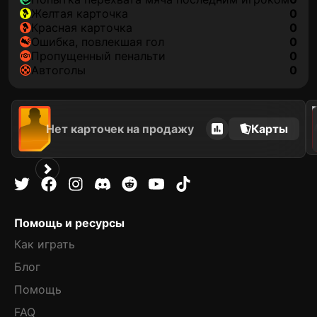
желтая карточка
0
красная карточка
0
ошибка, повлекшая гол
0
пропущенный пенальти
0
автоголы
0
2021
Нет карточек на продажу
Карты
Помощь и ресурсы
Как играть
Блог
Помощь
FAQ