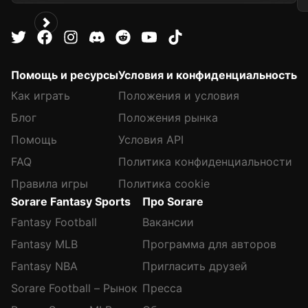
Помощь и ресурсы
Условия и конфиденциальность
Как играть
Положения и условия
Блог
Положения рынка
Помощь
Условия API
FAQ
Политика конфиденциальности
Правила игры
Политика cookie
Sorare Fantasy Sports
Про Sorare
Fantasy Football
Вакансии
Fantasy MLB
Программа для авторов
Fantasy NBA
Пригласить друзей
Sorare Football – Рынок
Пресса