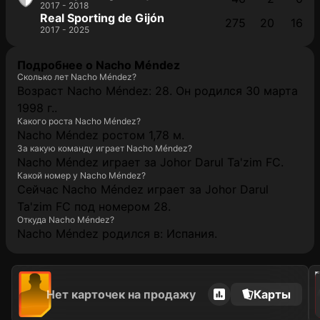
2017 - 2018
Real Sporting de Gijón
275
20
16
2017 - 2025
Подробнее о Nacho Méndez
Сколько лет Nacho Méndez?
Возраст Nacho Méndez: 28. Он родился 30 марта
1998 г..
Какого роста Nacho Méndez?
Nacho Méndez ростом 1,78 м.
За какую команду играет Nacho Méndez?
Nacho Méndez играет за Johor Darul Ta'zim FC.
Какой номер у Nacho Méndez?
Сейчас Nacho Méndez играет за Johor Darul
Ta'zim FC под номером 28.
Откуда Nacho Méndez?
Nacho Méndez родился в: Испания.
202
Нет карточек на продажу
Карты