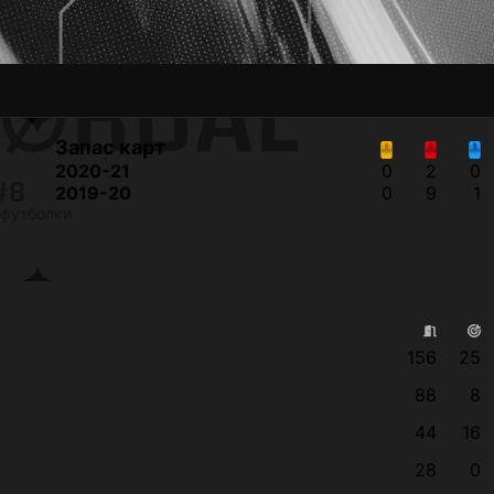
JØRDAL
Запас карт
2020-21
0
2
0
#8
2019-20
0
9
1
футболки
156
25
88
8
44
16
28
0