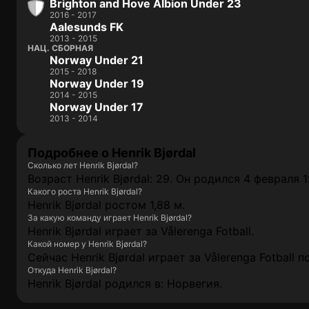
Brighton and Hove Albion Under 23
2016 - 2017
Aalesunds FK
2013 - 2015
НАЦ. СБОРНАЯ
Norway Under 21
2015 - 2018
Norway Under 19
2014 - 2015
Norway Under 17
2013 - 2014
Подробнее о Henrik Bjørdal
Сколько лет Henrik Bjørdal?
Возраст Henrik Bjørdal: 29. Он родился 4 февраля 19
Какого роста Henrik Bjørdal?
Henrik Bjørdal ростом 1,88 м.
За какую команду играет Henrik Bjørdal?
Henrik Bjørdal играет за Vålerenga Fotball.
Какой номер у Henrik Bjørdal?
Сейчас Henrik Bjørdal играет за Vålerenga Fotball 
Откуда Henrik Bjørdal?
Henrik Bjørdal родился в: Норвегия.