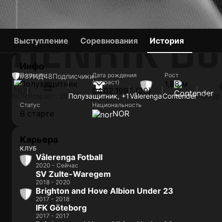
HENRIK B
Выступление
Соревнования
История
Инфо
Позиция
Дата рождения
Рост
#37
ИД
48
Подписчики
(возраст)
Полузащитник
1,88 м
04.02.1997 (29)
NOR
Возраст: 29
Полузащитник, +1
Vålerenga
Contender
Номер 
Статус
Национальность
В старте
NOR
Карьера
КЛУБ
Vålerenga Fotball
2020 - Сейчас
SV Zulte-Waregem
2018 - 2020
Brighton and Hove Albion Under 23
2017 - 2018
IFK Göteborg
2017 - 2017