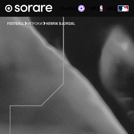
Football
NBA
MLB
FOOTBALL
ИГРОКИ
HENRIK BJØRDAL