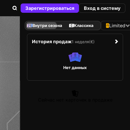
Зарегистрироваться
Вход в систему
Limited
Внутри сезона
Классика
История продаж
1 неделя
(€)
Нет данных
Сейчас нет карточек в продаже