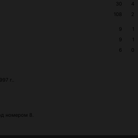
30
4
108
2
9
1
9
1
6
0
97 г..
под номером 8.