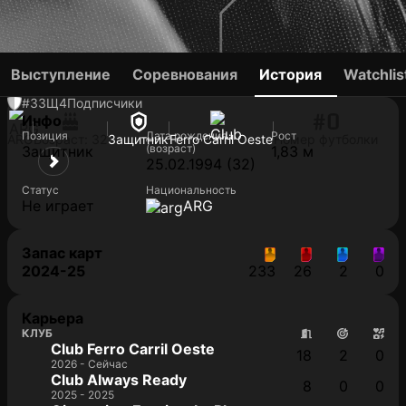
GUSTAVO CANTO
Выступление
Соревнования
История
Watchlis
#3
ЗЩ
4
Подписчики
#0
Инфо
Позиция
Дата рождения
Рост
ARG
Возраст: 32
Защитник
Ferro Carril Oeste
Номер футболки
(возраст)
Защитник
1,83 м
25.02.1994 (32)
Статус
Национальность
Не играет
ARG
Запас карт
2024-25
233
26
2
0
Карьера
КЛУБ
Club Ferro Carril Oeste
18
2
0
2026 - Сейчас
Club Always Ready
8
0
0
2025 - 2025