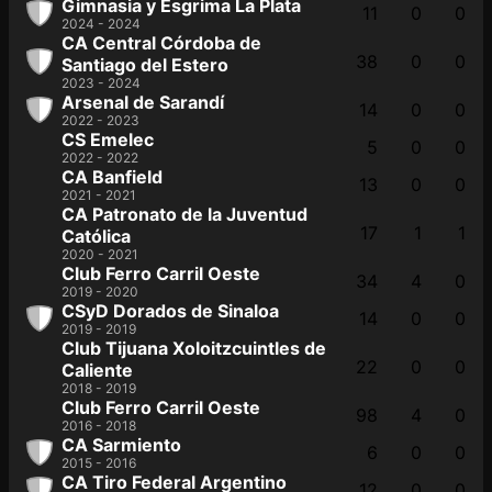
Gimnasia y Esgrima La Plata
11
0
0
2024 - 2024
CA Central Córdoba de
38
0
0
Santiago del Estero
2023 - 2024
Arsenal de Sarandí
14
0
0
2022 - 2023
CS Emelec
5
0
0
2022 - 2022
CA Banfield
13
0
0
2021 - 2021
CA Patronato de la Juventud
17
1
1
Católica
2020 - 2021
Club Ferro Carril Oeste
34
4
0
2019 - 2020
CSyD Dorados de Sinaloa
14
0
0
2019 - 2019
Club Tijuana Xoloitzcuintles de
22
0
0
Caliente
2018 - 2019
Club Ferro Carril Oeste
98
4
0
2016 - 2018
CA Sarmiento
6
0
0
2015 - 2016
CA Tiro Federal Argentino
12
0
0