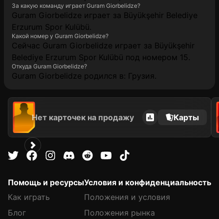
За какую команду играет Guram Giorbelidze?
Guram Giorbelidze играет за Büyükşehir Belediye
Erzurum Spor Kulübü.
Какой номер у Guram Giorbelidze?
Сейчас Guram Giorbelidze играет за Büyükşehir
Belediye Erzurum Spor Kulübü под номером 15.
Откуда Guram Giorbelidze?
Guram Giorbelidze родился в: Грузия.
Нет карточек на продажу
Карты
Помощь и ресурсы
Условия и конфиденциальность
Как играть
Положения и условия
Блог
Положения рынка