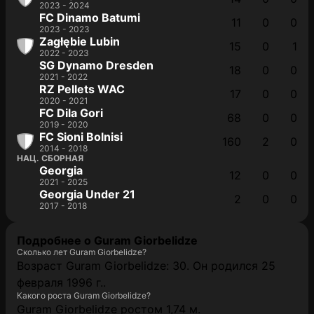
2023 - 2024
FC Dinamo Batumi
11
0
0
2023 - 2023
Zagłębie Lubin
15
0
1
2022 - 2023
SG Dynamo Dresden
18
0
0
2021 - 2022
RZ Pellets WAC
17
0
0
2020 - 2021
FC Dila Gori
68
0
0
2019 - 2020
FC Sioni Bolnisi
160
2
0
2014 - 2018
НАЦ. СБОРНАЯ
Georgia
12
0
0
2021 - 2025
Georgia Under 21
2
0
0
2017 - 2018
Подробнее о Guram Giorbelidze
Сколько лет Guram Giorbelidze?
Возраст Guram Giorbelidze: 30. Он родился 25
февраля 1996 г..
Какого роста Guram Giorbelidze?
Guram Giorbelidze ростом 1,74 м.