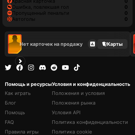
красная карточка
0
ошибка, повлекшая гол
0
пропущенный пенальти
0
автоголы
0
Нет карточек на продажу
Карты
Помощь и ресурсы
Условия и конфиденциальность
Как играть
Положения и условия
Блог
Положения рынка
Помощь
Условия API
FAQ
Политика конфиденциальности
Правила игры
Политика cookie