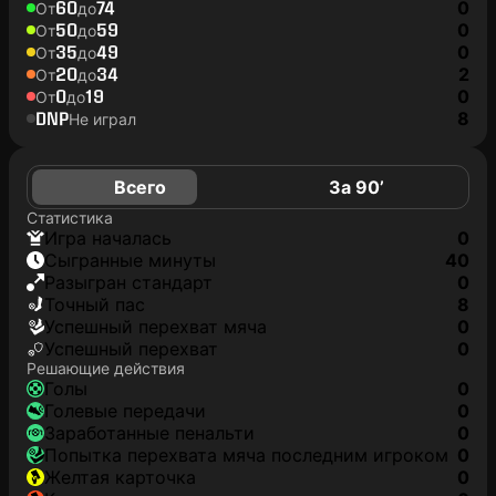
60
74
0
От
до
50
59
0
От
до
35
49
0
От
до
20
34
2
От
до
0
19
0
От
до
DNP
8
Не играл
Всего
За 90’
Статистика
игра началась
0
сыгранные минуты
40
разыгран стандарт
0
точный пас
8
успешный перехват мяча
0
успешный перехват
0
Решающие действия
голы
0
голевые передачи
0
заработанные пенальти
0
попытка перехвата мяча последним игроком
0
желтая карточка
0