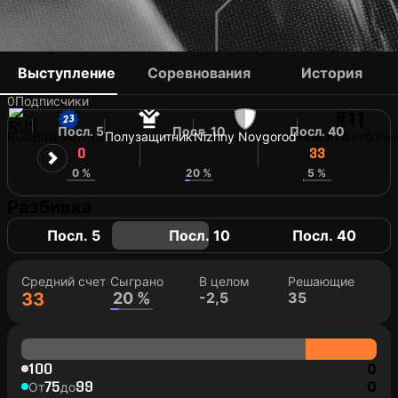
GLEB POPOLITOV
Выступление
Соревнования
История
0
Подписчики
#11
Посл. 5
Посл. 10
Посл. 40
RUS
Возраст: 18
Полузащитник
Nizhny Novgorod
Номер футболк
0
33
33
0 %
20 %
5 %
Разбивка
Посл. 5
Посл. 10
Посл. 40
Средний счет
Сыграно
В целом
Решающие
33
20 %
-2,5
35
100
0
75
99
0
От
до