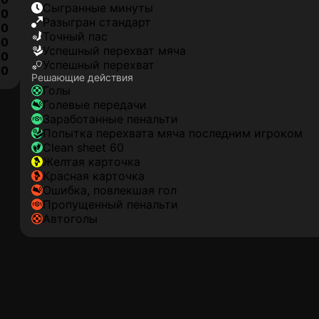
сыгранные минуты
0
разыгран стандарт
0
точный пас
0
успешный перехват мяча
0
успешный перехват
0
Решающие действия
голы
голевые передачи
заработанные пенальти
попытка перехвата мяча последним игроком
clean sheet 60
желтая карточка
красная карточка
ошибка, повлекшая гол
пропущенный пенальти
автоголы