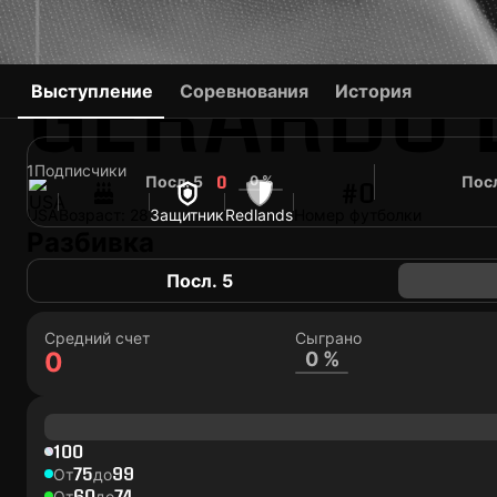
GERARDO 
Выступление
Соревнования
История
1
Подписчики
Посл. 5
0 %
Посл
0
#0
USA
Возраст: 28
Защитник
Redlands
Номер футболки
Разбивка
Посл. 5
Средний счет
Сыграно
0
0 %
100
75
99
От
до
60
74
От
до