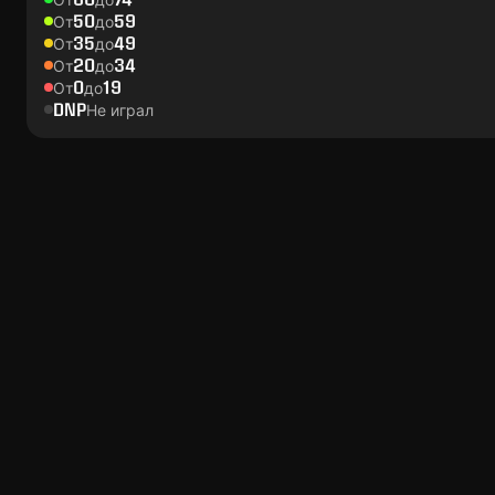
50
59
От
до
35
49
От
до
20
34
От
до
0
19
От
до
DNP
Не играл