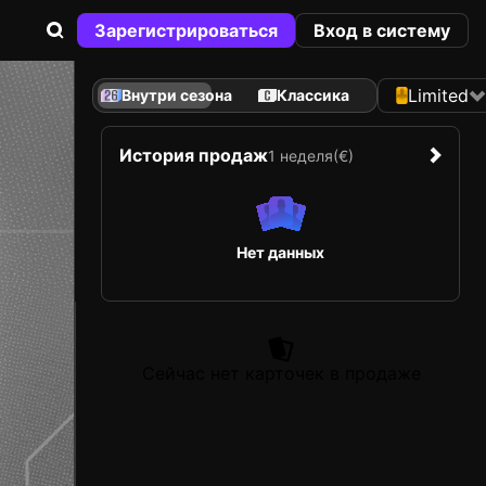
Зарегистрироваться
Вход в систему
Limited
Внутри сезона
Классика
История продаж
1 неделя
(€)
Нет данных
Сейчас нет карточек в продаже