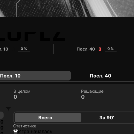
LOPEZ
. 10
0 %
Посл. 40
0 %
0
0
Посл. 10
Посл. 40
В целом
Решающие
0
0
Всего
За 90’
0
Статистика
0
игра началась
0