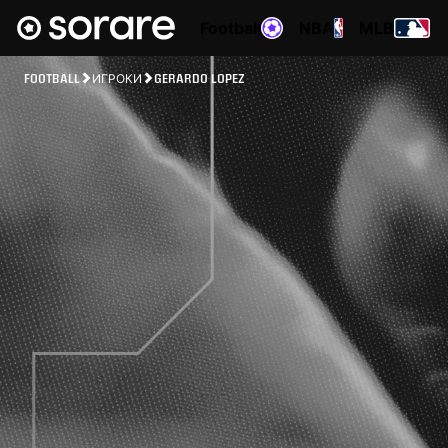
Football
NBA
MLB
FOOTBALL
ИГРОКИ
GERARDO LOPEZ