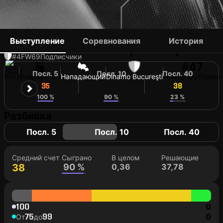
GEORGE PUȘCAȘ
Выступление
Соревнования
История
#4
FW
69
Подписчики
#47
Посл. 5
Посл. 10
Посл. 40
ROU
Возраст: 30
Нападающий
Dinamo Bucureşti
Номер футболки
35
38
38
100 %
90 %
23 %
Разбивка
Посл. 5
Посл. 10
Посл. 40
Средний счет
Сыграно
В целом
Решающие
38
90 %
0,36
37,78
100
0
75
99
0
От
до