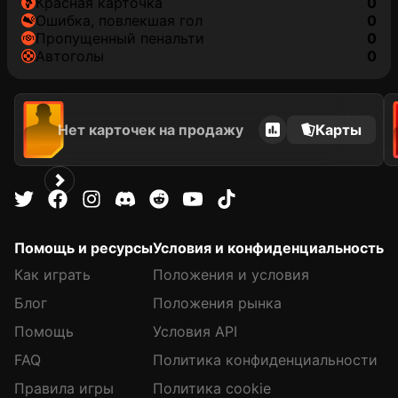
красная карточка
0
ошибка, повлекшая гол
0
пропущенный пенальти
0
автоголы
0
Нет карточек на продажу
Карты
Помощь и ресурсы
Условия и конфиденциальность
Как играть
Положения и условия
Блог
Положения рынка
Помощь
Условия API
FAQ
Политика конфиденциальности
Правила игры
Политика cookie