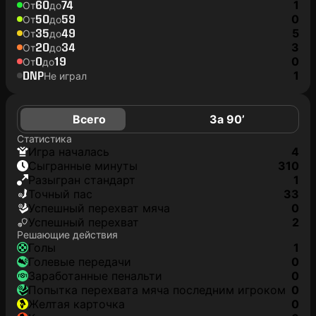
60
74
1
От
до
50
59
0
От
до
35
49
5
От
до
20
34
3
От
до
0
19
0
От
до
DNP
1
Не играл
Всего
За 90’
Статистика
игра началась
4
сыгранные минуты
310
разыгран стандарт
1
точный пас
33
успешный перехват мяча
0
успешный перехват
2
Решающие действия
голы
1
голевые передачи
0
заработанные пенальти
0
попытка перехвата мяча последним игроком
0
желтая карточка
0