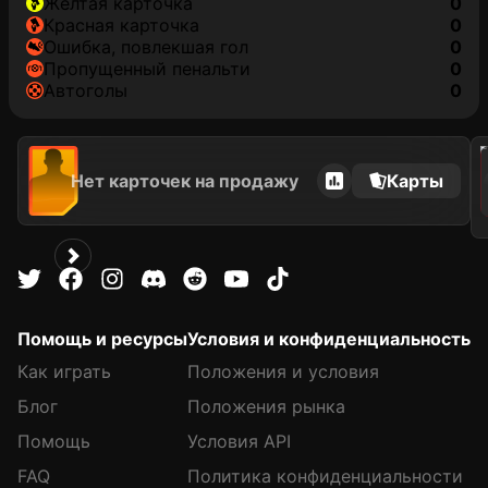
желтая карточка
0
красная карточка
0
ошибка, повлекшая гол
0
пропущенный пенальти
0
автоголы
0
2021
Нет карточек на продажу
Карты
Помощь и ресурсы
Условия и конфиденциальность
Как играть
Положения и условия
Блог
Положения рынка
Помощь
Условия API
FAQ
Политика конфиденциальности