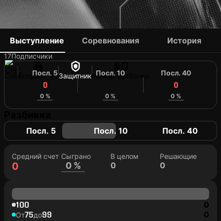
ENRIQUE WILD
Выступление
Соревнования
История
17
Подписчики
#0
Посл. 5
Посл. 10
Посл. 40
CHE
Возраст: 26
Защитник
Номер футболки
0
0
0
0 %
0 %
0 %
Разбивка
Посл. 5
Посл. 10
Посл. 40
Средний счет
Сыграно
В целом
Решающие
0
0 %
0
0
100
0
75
99
0
От
до