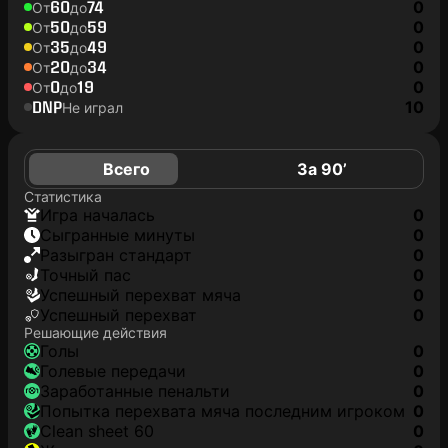
60
74
0
От
до
50
59
0
От
до
35
49
0
От
до
20
34
0
От
до
0
19
0
От
до
DNP
10
Не играл
Всего
За 90’
Статистика
игра началась
0
сыгранные минуты
0
разыгран стандарт
0
точный пас
0
успешный перехват мяча
0
успешный перехват
0
Решающие действия
голы
0
голевые передачи
0
заработанные пенальти
0
попытка перехвата мяча последним игроком
0
clean sheet 60
0