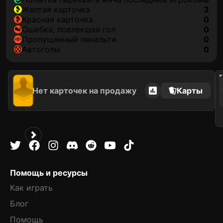
желтая карточка
3
красная карточка
0
ошибка, повлекшая гол
0
пропущенный пенальти
0
автоголы
0
202
Нет карточек на продажу
Карты
Помощь и ресурсы
Как играть
Блог
Помощь