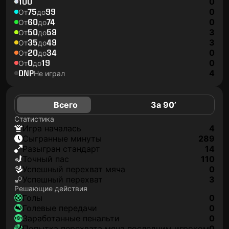
100
0
75
99
0
От
до
60
74
0
От
до
50
59
3
От
до
35
49
3
От
до
20
34
0
От
до
0
19
0
От
до
DNP
4
Не играл
Всего
За 90’
Статистика
игра началась
4
сыгранные минуты
289
разыгран стандарт
14
точный пас
110
успешный перехват мяча
0
успешный перехват
3
Решающие действия
голы
0
голевые передачи
0
заработанные пенальти
0
попытка перехвата мяча последним игроком
0