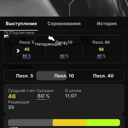
EMRE MOR
Выступление
Соревнования
История
792
Подписчики
#0
Посл. 5
Посл. 10
Посл. 40
TUR
Возраст: 28
Нападающий, +1
Номер футболки
46
52
54
80 %
60 %
45 %
Разбивка
Посл. 5
Посл. 10
Посл. 40
Средний счет
Сыграно
В целом
46
60 %
11,07
Решающие
35