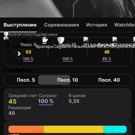
ELIA CAPRILE
Выступление
Соревнования
История
Watchlis
#29
GK
1500
Подписчики
Посл. 5
Посл. 10
Посл. 40
ITA
Возраст: 24
Вратарь
Cagliari
Итальянская лига
Champion
Chal
50
45
48
100 %
100 %
95 %
Разбивка
Посл. 5
Посл. 10
Посл. 40
Средний счет
Сыграно
В целом
45
100 %
5,25
Решающие
40