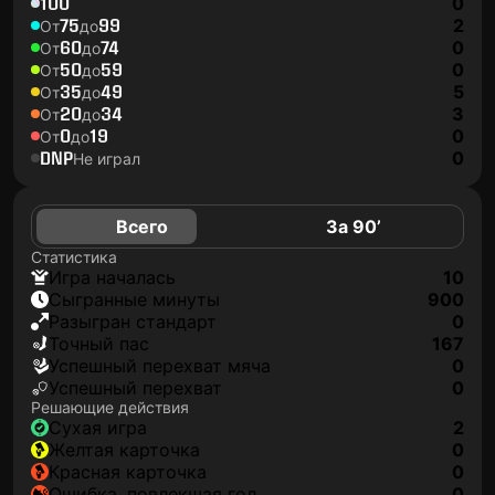
100
0
75
99
2
От
до
60
74
0
От
до
50
59
0
От
до
35
49
5
От
до
20
34
3
От
до
0
19
0
От
до
DNP
0
Не играл
Всего
За 90’
Статистика
игра началась
10
сыгранные минуты
900
разыгран стандарт
0
точный пас
167
успешный перехват мяча
0
успешный перехват
0
Решающие действия
сухая игра
2
желтая карточка
0
красная карточка
0
ошибка, повлекшая гол
0