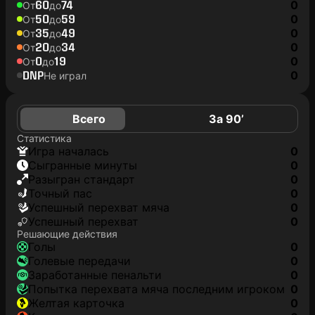
60
74
0
От
до
50
59
0
От
до
35
49
0
От
до
20
34
0
От
до
0
19
0
От
до
DNP
0
Не играл
Всего
За 90’
Статистика
игра началась
0
сыгранные минуты
0
разыгран стандарт
0
точный пас
0
успешный перехват мяча
0
успешный перехват
0
Решающие действия
голы
0
голевые передачи
0
заработанные пенальти
0
попытка перехвата мяча последним игроком
0
желтая карточка
0