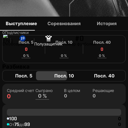
CODY PENNINGTON
Выступление
Соревнования
История
0
Подписчики
#0
Посл. 5
Посл. 10
Посл. 40
ENG
Возраст: 20
Полузащитник
Номер футболки
0
0
0
0 %
0 %
0 %
Разбивка
Посл. 5
Посл. 10
Посл. 40
Средний счет
Сыграно
В целом
Решающие
0
0 %
0
0
100
0
75
99
0
От
до