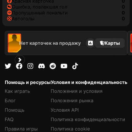
красная карточка
0
ошибка, повлекшая гол
0
пропущенный пенальти
0
автоголы
0
Нет карточек на продажу
Карты
Помощь и ресурсы
Условия и конфиденциальность
Как играть
Положения и условия
Блог
Положения рынка
Помощь
Условия API
FAQ
Политика конфиденциальности
Правила игры
Политика cookie