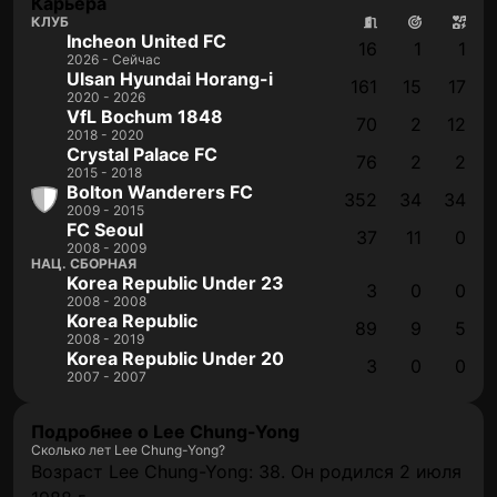
Карьера
КЛУБ
Incheon United FC
16
1
1
2026 - Сейчас
Ulsan Hyundai Horang-i
161
15
17
2020 - 2026
VfL Bochum 1848
70
2
12
2018 - 2020
Crystal Palace FC
76
2
2
2015 - 2018
Bolton Wanderers FC
352
34
34
2009 - 2015
FC Seoul
37
11
0
2008 - 2009
НАЦ. СБОРНАЯ
Korea Republic Under 23
3
0
0
2008 - 2008
Korea Republic
89
9
5
2008 - 2019
Korea Republic Under 20
3
0
0
2007 - 2007
Подробнее о Lee Chung-Yong
Сколько лет Lee Chung-Yong?
Возраст Lee Chung-Yong: 38. Он родился 2 июля