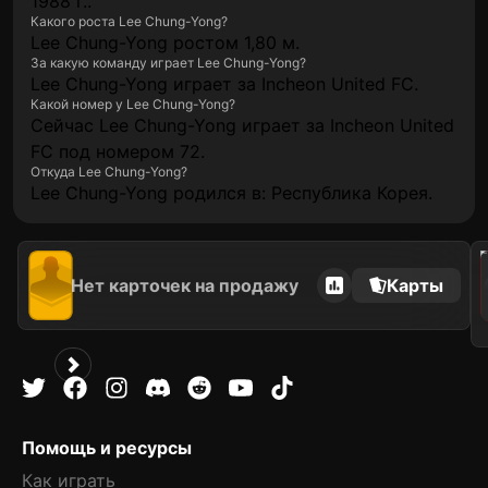
1988 г..
Какого роста Lee Chung-Yong?
Lee Chung-Yong ростом 1,80 м.
За какую команду играет Lee Chung-Yong?
Lee Chung-Yong играет за Incheon United FC.
Какой номер у Lee Chung-Yong?
Сейчас Lee Chung-Yong играет за Incheon United
FC под номером 72.
Откуда Lee Chung-Yong?
Lee Chung-Yong родился в: Республика Корея.
202
Нет карточек на продажу
Карты
Помощь и ресурсы
Как играть