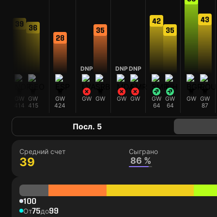
43
42
39
36
35
35
9
28
DNP
DNP
DNP
W
GW
GW
GW
GW
GW
GW
GW
GW
GW
GW
GW
6
414
415
424
64
64
87
Посл. 5
Средний счет
Сыграно
39
86 %
100
75
99
От
до