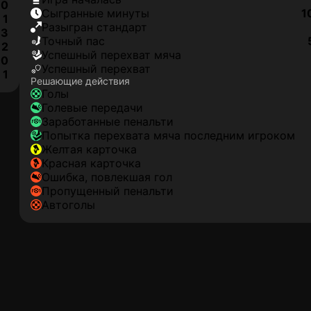
0
сыгранные минуты
1
1
разыгран стандарт
3
точный пас
2
успешный перехват мяча
0
успешный перехват
1
Решающие действия
голы
голевые передачи
заработанные пенальти
попытка перехвата мяча последним игроком
желтая карточка
красная карточка
ошибка, повлекшая гол
пропущенный пенальти
автоголы