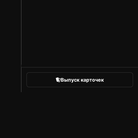
Выпуск карточек
orts
Про Sorare
Вакансии
Программа для авторов