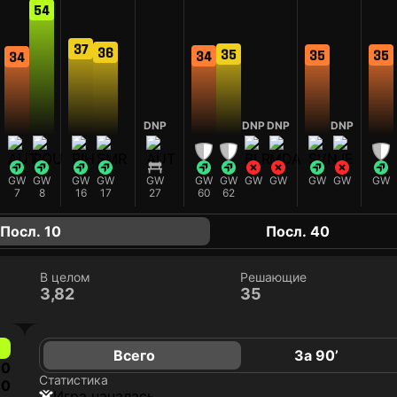
54
37
36
35
35
35
34
34
DNP
DNP
DNP
DNP
GW
GW
GW
GW
GW
GW
GW
GW
GW
GW
GW
GW
7
8
16
17
27
60
62
Посл. 10
Посл. 40
В целом
Решающие
3,82
35
Всего
За 90’
0
Статистика
0
игра началась