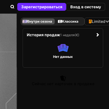
Зарегистрироваться
Вход в систему
Limited
Внутри сезона
Классика
История продаж
1 неделя
(€)
Нет данных
Сейчас нет карточек в продаже