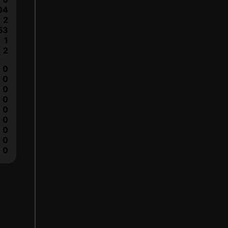
04
2
53
1
2
0
0
0
0
0
0
0
0
0