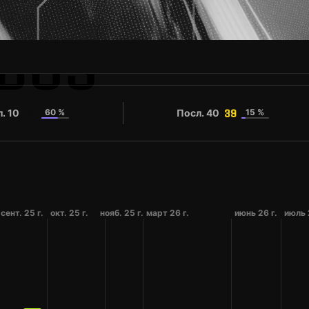
BOS
. 10
60 %
Посл. 40
15 %
39
39
болки
сент. 25 г.
окт. 25 г.
нояб. 25 г.
март 26 г.
июнь 26 г.
июль 