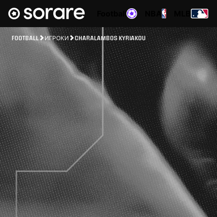
Football
NBA
MLB
FOOTBALL
ИГРОКИ
CHARALAMBOS KYRIAKOU