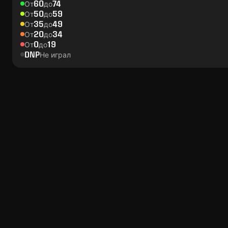
60
74
От
до
50
59
От
до
35
49
От
до
20
34
От
до
0
19
От
до
DNP
Не играл