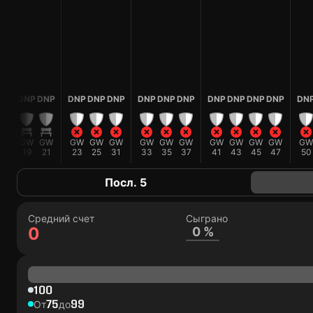
DNP
DNP
DNP
DNP
DNP
DNP
DNP
DNP
DNP
DNP
DNP
DNP
DNP
DN
GW
GW
GW
GW
GW
GW
GW
GW
GW
GW
GW
GW
GW
GW
15
19
21
23
25
31
33
35
37
41
43
45
47
50
Посл. 5
Средний счет
Сыграно
0
0 %
100
75
99
От
до