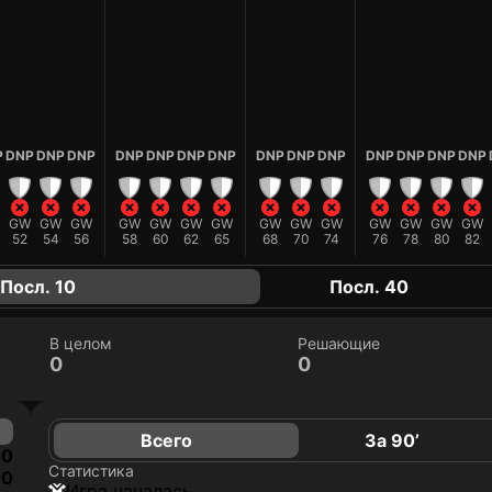
P
DNP
DNP
DNP
DNP
DNP
DNP
DNP
DNP
DNP
DNP
DNP
DNP
DNP
DNP
GW
GW
GW
GW
GW
GW
GW
GW
GW
GW
GW
GW
GW
GW
52
54
56
58
60
62
65
68
70
74
76
78
80
82
Посл. 10
Посл. 40
В целом
Решающие
0
0
Всего
За 90’
0
Статистика
0
игра началась