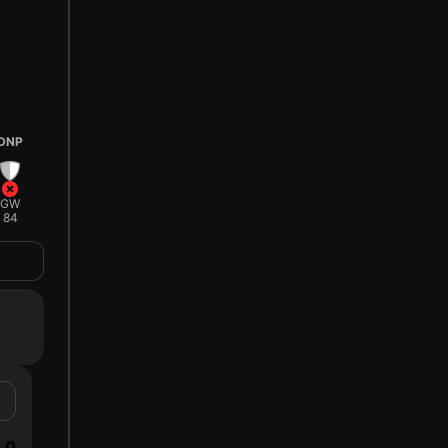
DNP
GW
84
0