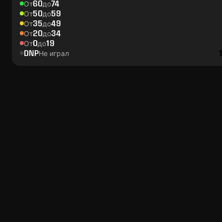
60
74
От
до
50
59
От
до
35
49
От
до
20
34
От
до
0
19
От
до
DNP
Не играл