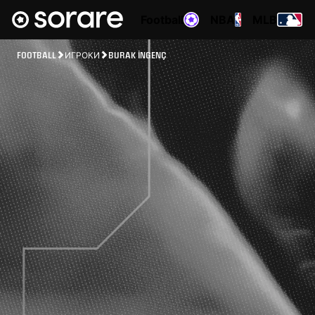
Football
NBA
MLB
FOOTBALL
ИГРОКИ
BURAK İNGENÇ