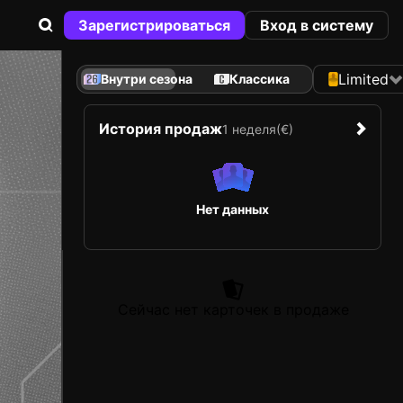
Зарегистрироваться
Вход в систему
Limited
Внутри сезона
Классика
История продаж
1 неделя
(€)
Нет данных
Сейчас нет карточек в продаже