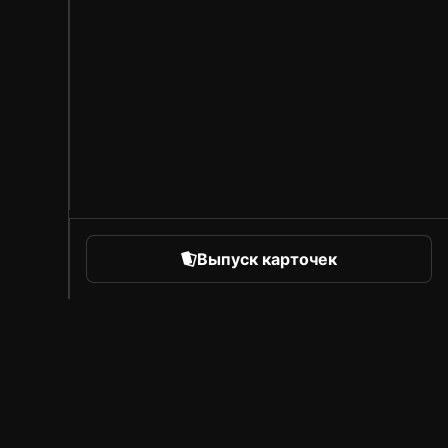
Выпуск карточек
orts
Про Sorare
Вакансии
Программа для авторов