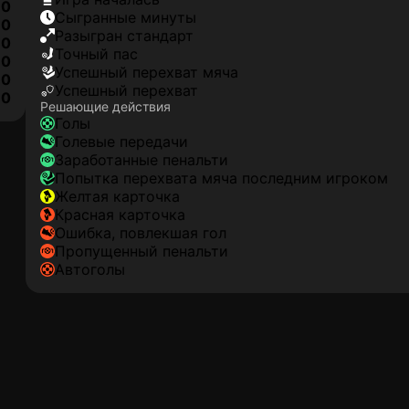
0
сыгранные минуты
0
разыгран стандарт
0
точный пас
0
успешный перехват мяча
0
успешный перехват
10
Решающие действия
голы
голевые передачи
заработанные пенальти
попытка перехвата мяча последним игроком
желтая карточка
красная карточка
ошибка, повлекшая гол
пропущенный пенальти
автоголы