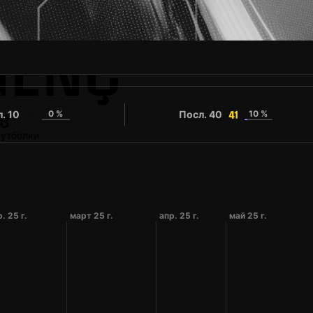
GENÇ
. 10
0 %
Посл. 40
10 %
41
41
8
утболки
. 25 г.
март 25 г.
апр. 25 г.
май 25 г.