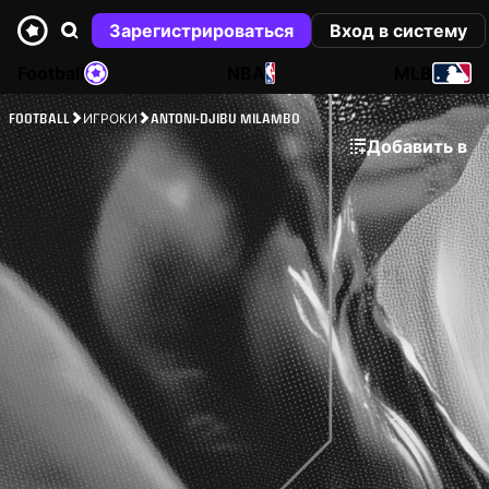
Зарегистрироваться
Вход в систему
Football
NBA
MLB
FOOTBALL
ИГРОКИ
ANTONI-DJIBU MILAMBO
Добавить в