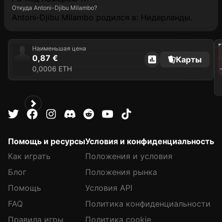
Откуда Antoni-Djibu Milambo?
Antoni-Djibu Milambo родился в: Нидерланды.
202
Наименьшая цена
0,87 €
Карты
0,0006 ETH
AN
Помощь и ресурсы
Условия и конфиденциальность
Как играть
Положения и условия
Блог
Положения рынка
Помощь
Условия API
FAQ
Политика конфиденциальности
Правила игры
Политика cookie