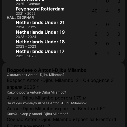
1
0
0
2025 - Сейчас
Feyenoord Rotterdam
40
4
6
2021 - 2025
НАЦ. СБОРНАЯ
Netherlands Under 21
7
0
0
2024 - 2025
Netherlands Under 19
9
3
0
2023 - 2024
Netherlands Under 18
2
0
1
2023 - 2023
Netherlands Under 17
8
1
0
2021 - 2023
Подробнее о Antoni-Djibu Milambo
Сколько лет Antoni-Djibu Milambo?
Возраст Antoni-Djibu Milambo: 21. Он родился 3
апреля 2005 г..
Какого роста Antoni-Djibu Milambo?
Antoni-Djibu Milambo ростом 1,79 м.
За какую команду играет Antoni-Djibu Milambo?
Antoni-Djibu Milambo играет за Brentford FC.
Какой номер у Antoni-Djibu Milambo?
Сейчас Antoni-Djibu Milambo играет за Brentford
FC под номером 17.