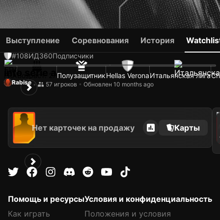
ANTOINE BERNEDE
Выступление
Соревнования
История
Watchlis
#108
ИД
360
Подписчики
into serie a
FRA
Возраст: 27
Полузащитник
Hellas Verona
Итальянская лига
Ch
Rabise
•
57 игроков
•
Обновлен 10 months ago
2021
Нет карточек на продажу
Карты
Помощь и ресурсы
Условия и конфиденциальность
Как играть
Положения и условия