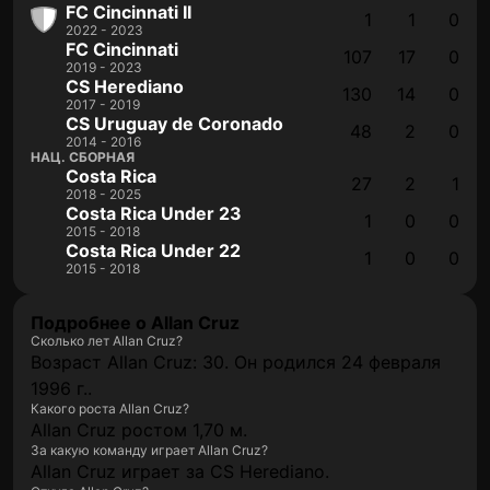
FC Cincinnati II
1
1
0
2022 - 2023
FC Cincinnati
107
17
0
2019 - 2023
CS Herediano
130
14
0
2017 - 2019
CS Uruguay de Coronado
48
2
0
2014 - 2016
НАЦ. СБОРНАЯ
Costa Rica
27
2
1
2018 - 2025
Costa Rica Under 23
1
0
0
2015 - 2018
Costa Rica Under 22
1
0
0
2015 - 2018
Подробнее о Allan Cruz
Сколько лет Allan Cruz?
Возраст Allan Cruz: 30. Он родился 24 февраля
1996 г..
Какого роста Allan Cruz?
Allan Cruz ростом 1,70 м.
За какую команду играет Allan Cruz?
Allan Cruz играет за CS Herediano.