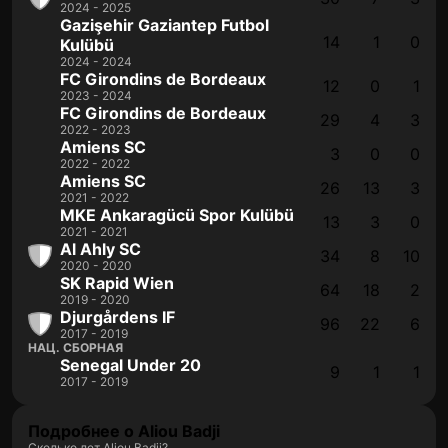
2024 - 2025
Gazişehir Gaziantep Futbol
14
1
0
Kulübü
2024 - 2024
FC Girondins de Bordeaux
12
0
1
2023 - 2024
FC Girondins de Bordeaux
29
4
3
2022 - 2023
Amiens SC
3
0
0
2022 - 2022
Amiens SC
26
13
3
2021 - 2022
MKE Ankaragücü Spor Kulübü
13
3
0
2021 - 2021
Al Ahly SC
34
8
10
2020 - 2020
SK Rapid Wien
64
18
2
2019 - 2020
Djurgårdens IF
96
22
6
2017 - 2019
НАЦ. СБОРНАЯ
Senegal Under 20
9
1
1
2017 - 2019
Подробнее о Aliou Badji
Сколько лет Aliou Badji?