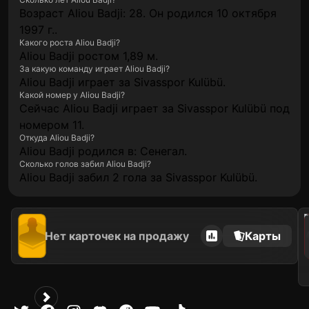
Возраст Aliou Badji: 28. Он родился 10 октября
1997 г..
Какого роста Aliou Badji?
Aliou Badji ростом 1,89 м.
За какую команду играет Aliou Badji?
Aliou Badji играет за Sivasspor Kulübü.
Какой номер у Aliou Badji?
Сейчас Aliou Badji играет за Sivasspor Kulübü под
номером 11.
Откуда Aliou Badji?
Aliou Badji родился в: Сенегал.
Сколько голов забил Aliou Badji?
Aliou Badji забил 2 гола за Sivasspor Kulübü.
202
Нет карточек на продажу
Карты