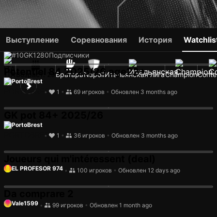
ALEX MERET
Выступление
Соревнования
История
Watchlis
#10
GK
1280
Подписчики
Potentiel 84 2025/26 age22+
ITA
Возраст: 29
Вратарь
Napoli
Итальянская лига
Champion
Conte
PortoBrest
•
1
•
69 игроков
•
Обновлен 3 months ago
GK pot 84+ 2025/26
PortoBrest
•
1
•
36 игроков
•
Обновлен 3 months ago
Joueurs qui m'intéressent (deal)
EL PROFESOR 974
•
100 игроков
•
Обновлен 12 days ago
Da comprare 2
Vale1599
•
99 игроков
•
Обновлен 1 month ago