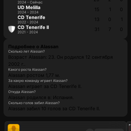
2024 - Сейчас
UD Melilla
15
1
0
2024 - 2024
CD Tenerife
13
0
1
2022 - 2024
CD Tenerife II
31
7
0
2021 - 2024
Подробнее о Alassan
Сколько лет Alassan?
Возраст Alassan: 23. Он родился 12 сентября
2002 г..
Какого роста Alassan?
Alassan ростом 1,77 м.
За какую команду играет Alassan?
Alassan играет за CD Tenerife II.
Откуда Alassan?
Alassan родился в: Испания.
Сколько голов забил Alassan?
Alassan забил 10 голов за CD Tenerife II.
202