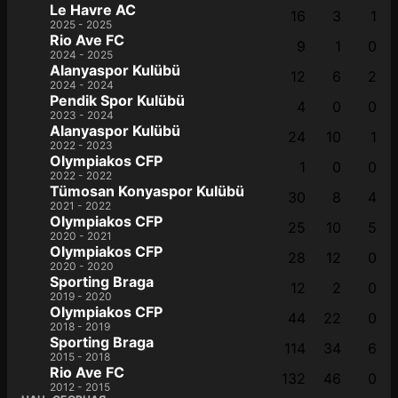
Le Havre AC
16
3
1
2025 - 2025
Rio Ave FC
9
1
0
2024 - 2025
Alanyaspor Kulübü
12
6
2
2024 - 2024
Pendik Spor Kulübü
4
0
0
2023 - 2024
Alanyaspor Kulübü
24
10
1
2022 - 2023
Olympiakos CFP
1
0
0
2022 - 2022
Tümosan Konyaspor Kulübü
30
8
4
2021 - 2022
Olympiakos CFP
25
10
5
2020 - 2021
Olympiakos CFP
28
12
0
2020 - 2020
Sporting Braga
12
2
0
2019 - 2020
Olympiakos CFP
44
22
0
2018 - 2019
Sporting Braga
114
34
6
2015 - 2018
Rio Ave FC
132
46
0
2012 - 2015