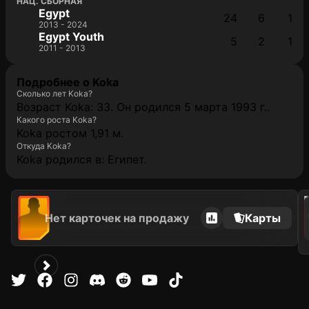
НАЦ. СБОРНАЯ
Egypt
24
6
1
2013 - 2024
Egypt Youth
5
2
1
2011 - 2013
Подробнее о Koka
Сколько лет Koka?
Возраст Koka: 33. Он родился 5 марта 1993 г..
Какого роста Koka?
Koka ростом 1,91 м.
Откуда Koka?
Koka родился в: Египет.
2021
Нет карточек на продажу
Карты