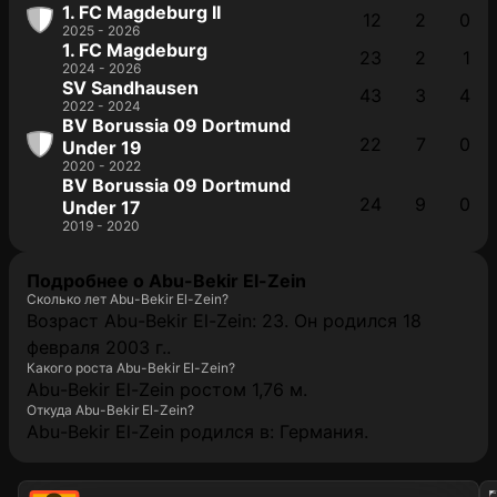
1. FC Magdeburg II
12
2
0
2025 - 2026
1. FC Magdeburg
23
2
1
2024 - 2026
SV Sandhausen
43
3
4
2022 - 2024
BV Borussia 09 Dortmund
22
7
0
Under 19
2020 - 2022
BV Borussia 09 Dortmund
24
9
0
Under 17
2019 - 2020
Подробнее о Abu-Bekir El-Zein
Сколько лет Abu-Bekir El-Zein?
Возраст Abu-Bekir El-Zein: 23. Он родился 18
февраля 2003 г..
Какого роста Abu-Bekir El-Zein?
Abu-Bekir El-Zein ростом 1,76 м.
Откуда Abu-Bekir El-Zein?
Abu-Bekir El-Zein родился в: Германия.
202